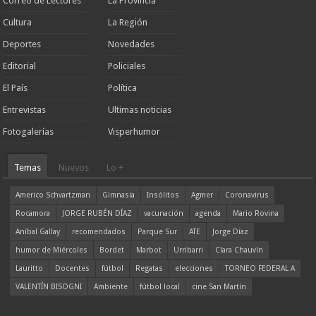
Correo de Lectores
La Provincia
Cultura
La Región
Deportes
Novedades
Editorial
Policiales
El País
Política
Entrevistas
Ultimas noticias
Fotogalerías
Visperhumor
Temas
Nuevos
Lo +
Americo Schvartzman
Gimnasia
Insólitos
Agmer
Coronavirus
Rocamora
JORGE RUBÉN DÍAZ
vacunación
agenda
Mario Rovina
Aníbal Gallay
recomendados
Parque Sur
ATE
Jorge Díaz
humor de Miércoles
Bordet
Marbot
Urribarri
Clara Chauvín
Lauritto
Docentes
fútbol
Regatas
elecciones
TORNEO FEDERAL A
VALENTÍN BISOGNI
Ambiente
fútbol local
cine San Martín