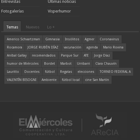
Entrevistas
Ultimas noticias
Fotogalerías
Visperhumor
Temas
Nuevos
Lo +
Americo Schvartzman
Gimnasia
Insólitos
Agmer
Coronavirus
Rocamora
JORGE RUBÉN DÍAZ
vacunación
agenda
Mario Rovina
Aníbal Gallay
recomendados
Parque Sur
ATE
Jorge Díaz
humor de Miércoles
Bordet
Marbot
Urribarri
Clara Chauvín
Lauritto
Docentes
fútbol
Regatas
elecciones
TORNEO FEDERAL A
VALENTÍN BISOGNI
Ambiente
fútbol local
cine San Martín