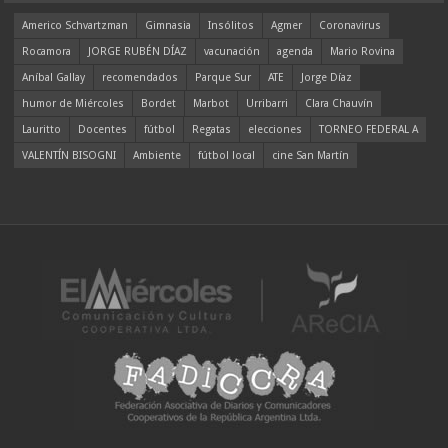
Americo Schvartzman
Gimnasia
Insólitos
Agmer
Coronavirus
Rocamora
JORGE RUBÉN DÍAZ
vacunación
agenda
Mario Rovina
Aníbal Gallay
recomendados
Parque Sur
ATE
Jorge Díaz
humor de Miércoles
Bordet
Marbot
Urribarri
Clara Chauvín
Lauritto
Docentes
fútbol
Regatas
elecciones
TORNEO FEDERAL A
VALENTÍN BISOGNI
Ambiente
fútbol local
cine San Martín