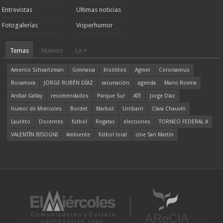
Entrevistas
Ultimas noticias
Fotogalerías
Visperhumor
Temas
Nuevos
Lo +
Americo Schvartzman
Gimnasia
Insólitos
Agmer
Coronavirus
Rocamora
JORGE RUBÉN DÍAZ
vacunación
agenda
Mario Rovina
Aníbal Gallay
recomendados
Parque Sur
ATE
Jorge Díaz
humor de Miércoles
Bordet
Marbot
Urribarri
Clara Chauvín
Lauritto
Docentes
fútbol
Regatas
elecciones
TORNEO FEDERAL A
VALENTÍN BISOGNI
Ambiente
fútbol local
cine San Martín