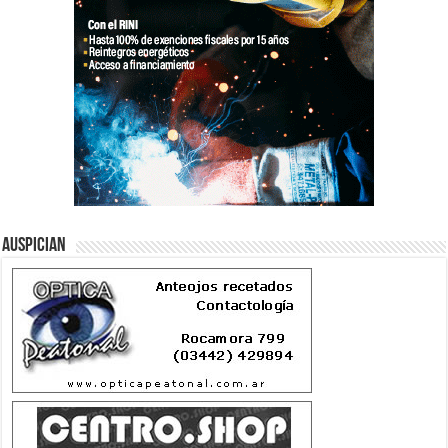
Auspician