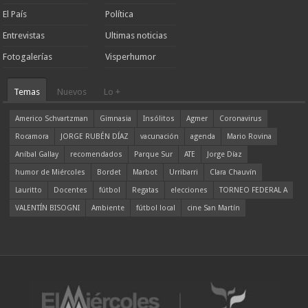
El País
Política
Entrevistas
Ultimas noticias
Fotogalerías
Visperhumor
Temas
Nuevos
Lo +
Americo Schvartzman
Gimnasia
Insólitos
Agmer
Coronavirus
Rocamora
JORGE RUBÉN DÍAZ
vacunación
agenda
Mario Rovina
Aníbal Gallay
recomendados
Parque Sur
ATE
Jorge Díaz
humor de Miércoles
Bordet
Marbot
Urribarri
Clara Chauvín
Lauritto
Docentes
fútbol
Regatas
elecciones
TORNEO FEDERAL A
VALENTÍN BISOGNI
Ambiente
fútbol local
cine San Martín