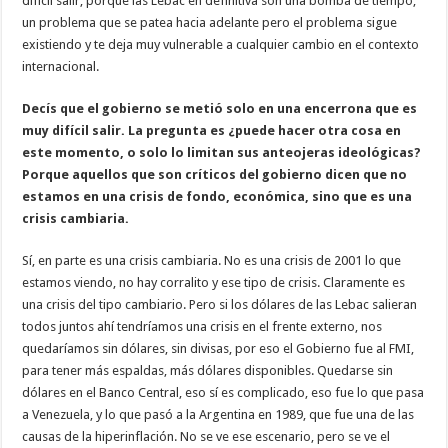
difícil salir, porque las Lebac en definitiva son una bomba de tiempo,
un problema que se patea hacia adelante pero el problema sigue
existiendo y te deja muy vulnerable a cualquier cambio en el contexto
internacional.
Decís que el gobierno se metió solo en una encerrona que es
muy difícil salir. La pregunta es ¿puede hacer otra cosa en
este momento, o solo lo limitan sus anteojeras ideológicas?
Porque aquellos que son críticos del gobierno dicen que no
estamos en una crisis de fondo, económica, sino que es una
crisis cambiaria.
Sí, en parte es una crisis cambiaria. No es una crisis de 2001 lo que
estamos viendo, no hay corralito y ese tipo de crisis. Claramente es
una crisis del tipo cambiario. Pero si los dólares de las Lebac salieran
todos juntos ahí tendríamos una crisis en el frente externo, nos
quedaríamos sin dólares, sin divisas, por eso el Gobierno fue al FMI,
para tener más espaldas, más dólares disponibles. Quedarse sin
dólares en el Banco Central, eso sí es complicado, eso fue lo que pasa
a Venezuela, y lo que pasó a la Argentina en 1989, que fue una de las
causas de la hiperinflación. No se ve ese escenario, pero se ve el