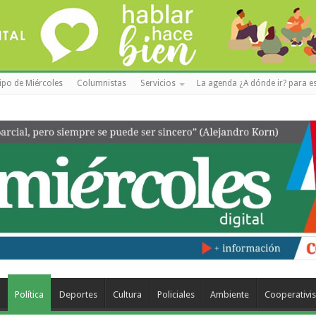
ipo de Miércoles
Columnistas
Servicios
La agenda ¿A dónde ir? para es
a
Política
Deportes
Cultura
Policiales
Ambiente
Cooperativi