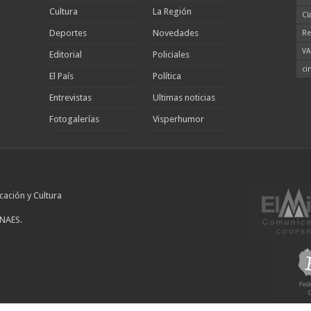
Cultura
La Región
Cl
Deportes
Novedades
Re
VA
Editorial
Policiales
ci
El País
Política
Entrevistas
Ultimas noticias
Fotogalerías
Visperhumor
cación y Cultura
INAES.