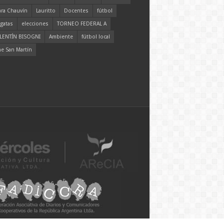
ara Chauvín
Lauritto
Docentes
fútbol
gatas
elecciones
TORNEO FEDERAL A
LENTÍN BISOGNI
Ambiente
fútbol local
ne San Martín