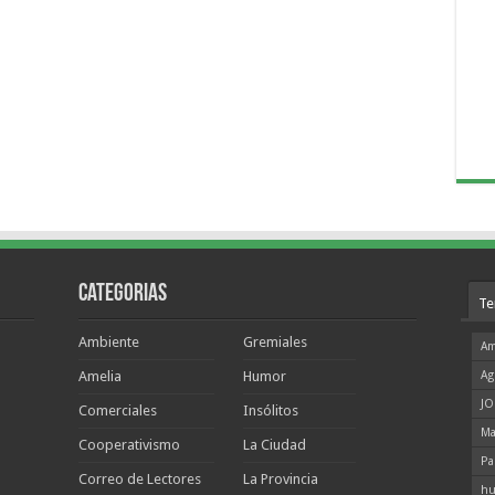
Categorias
Te
Ambiente
Gremiales
Am
Amelia
Humor
Ag
JO
Comerciales
Insólitos
Ma
Cooperativismo
La Ciudad
Pa
Correo de Lectores
La Provincia
hu