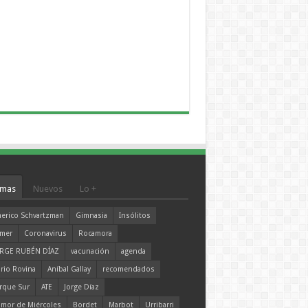
mas
Nuevos
Lo +
erico Schvartzman
Gimnasia
Insólitos
mer
Coronavirus
Rocamora
RGE RUBÉN DÍAZ
vacunación
agenda
rio Rovina
Aníbal Gallay
recomendados
rque Sur
ATE
Jorge Díaz
mor de Miércoles
Bordet
Marbot
Urribarri