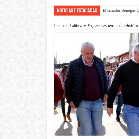
Noticias Destacadas
El senador Benegas Ly
El gobierno baja el ca
Inicio
»
Política
»
Frigerio estuvo en La Histór