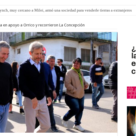
nch, muy cercano a Milei, armó una sociedad para venderle tierras a extranjeros
pítulo de extranjerización de tierras
ica en apoyo a Orrico y recorrieron La Concepción