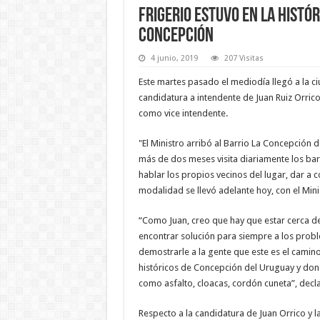
Frigerio estuvo en La Histó
Concepción
4 junio, 2019
207 Visitas
Este martes pasado el mediodía llegó a la ciu
candidatura a intendente de Juan Ruiz Orrico
como vice intendente.
"El Ministro arribó al Barrio La Concepción d
más de dos meses visita diariamente los b
hablar los propios vecinos del lugar, dar a
modalidad se llevó adelante hoy, con el Mi
“Como Juan, creo que hay que estar cerca de 
encontrar solución para siempre a los prob
demostrarle a la gente que este es el camino
históricos de Concepción del Uruguay y dond
como asfalto, cloacas, cordón cuneta”, decla
Respecto a la candidatura de Juan Orrico y l