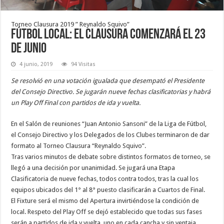
Torneo Clausura 2019 ” Reynaldo Squivo”
Fútbol local: El Clausura comenzará el 23
de junio
4 junio, 2019
94 Visitas
Se resolvió en una votación igualada que desempató el Presidente
del Consejo Directivo. Se jugarán nueve fechas clasificatorias y habrá
un Play Off Final con partidos de ida y vuelta.
En el Salón de reuniones “Juan Antonio Sansoni” de la Liga de Fútbol,
el Consejo Directivo y los Delegados de los Clubes terminaron de dar
formato al Torneo Clausura “Reynaldo Squivo”.
Tras varios minutos de debate sobre distintos formatos de torneo, se
llegó a una decisión por unanimidad. Se jugará una Etapa
Clasificatoria de nueve fechas, todos contra todos, tras la cual los
equipos ubicados del 1° al 8° puesto clasificarán a Cuartos de Final.
El Fixture será el mismo del Apertura invirtiéndose la condición de
local. Respeto del Play Off se dejó establecido que todas sus fases
serán a partidos de ida y vuelta, uno en cada cancha y sin ventaja