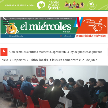
Con cambios a último momento, aprobaron la ley de propiedad privada
Del viernes 7 al domingo 9 de agosto: la agenda ¿A dónde ir? para este find
Inicio
»
Deportes
»
Fútbol local: El Clausura comenzará el 23 de junio