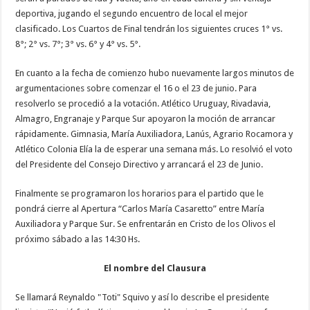
deportiva, jugando el segundo encuentro de local el mejor
clasificado. Los Cuartos de Final tendrán los siguientes cruces 1° vs.
8°; 2° vs. 7°; 3° vs. 6° y 4° vs. 5°.
En cuanto a la fecha de comienzo hubo nuevamente largos minutos de
argumentaciones sobre comenzar el 16 o el 23 de junio. Para
resolverlo se procedió a la votación. Atlético Uruguay, Rivadavia,
Almagro, Engranaje y Parque Sur apoyaron la moción de arrancar
rápidamente. Gimnasia, María Auxiliadora, Lanús, Agrario Rocamora y
Atlético Colonia Elía la de esperar una semana más. Lo resolvió el voto
del Presidente del Consejo Directivo y arrancará el 23 de Junio.
Finalmente se programaron los horarios para el partido que le
pondrá cierre al Apertura “Carlos María Casaretto” entre María
Auxiliadora y Parque Sur. Se enfrentarán en Cristo de los Olivos el
próximo sábado a las 14:30 Hs.
El nombre del Clausura
Se llamará Reynaldo "Toti" Squivo y así lo describe el presidente