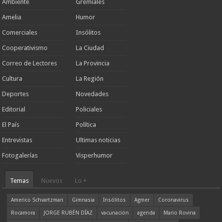
Ambiente
Gremiales
Amelia
Humor
Comerciales
Insólitos
Cooperativismo
La Ciudad
Correo de Lectores
La Provincia
Cultura
La Región
Deportes
Novedades
Editorial
Policiales
El País
Política
Entrevistas
Ultimas noticias
Fotogalerías
Visperhumor
Temas
Nuevos
Lo +
Americo Schvartzman
Gimnasia
Insólitos
Agmer
Coronavirus
Rocamora
JORGE RUBÉN DÍAZ
vacunación
agenda
Mario Rovina