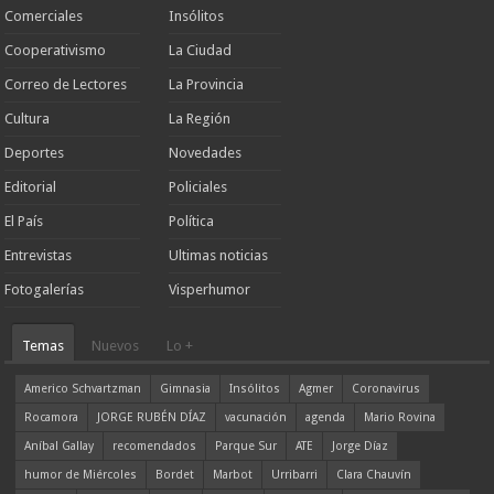
Comerciales
Insólitos
Cooperativismo
La Ciudad
Correo de Lectores
La Provincia
Cultura
La Región
Deportes
Novedades
Editorial
Policiales
El País
Política
Entrevistas
Ultimas noticias
Fotogalerías
Visperhumor
Temas
Nuevos
Lo +
Americo Schvartzman
Gimnasia
Insólitos
Agmer
Coronavirus
Rocamora
JORGE RUBÉN DÍAZ
vacunación
agenda
Mario Rovina
Aníbal Gallay
recomendados
Parque Sur
ATE
Jorge Díaz
humor de Miércoles
Bordet
Marbot
Urribarri
Clara Chauvín