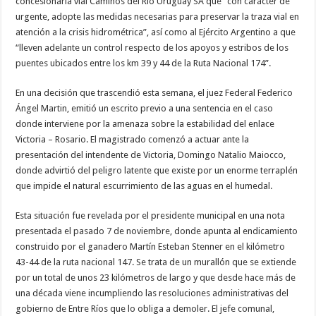
concesionaria vial Caminos del Río Uruguay SA que “con carácter de
urgente, adopte las medidas necesarias para preservar la traza vial en
atención a la crisis hidrométrica”, así como al Ejército Argentino a que
“lleven adelante un control respecto de los apoyos y estribos de los
puentes ubicados entre los km 39 y 44 de la Ruta Nacional 174”.
En una decisión que trascendió esta semana, el juez Federal Federico
Ángel Martin, emitió un escrito previo a una sentencia en el caso
donde interviene por la amenaza sobre la estabilidad del enlace
Victoria – Rosario. El magistrado comenzó a actuar ante la
presentación del intendente de Victoria, Domingo Natalio Maiocco,
donde advirtió del peligro latente que existe por un enorme terraplén
que impide el natural escurrimiento de las aguas en el humedal.
Esta situación fue revelada por el presidente municipal en una nota
presentada el pasado 7 de noviembre, donde apunta al endicamiento
construido por el ganadero Martín Esteban Stenner en el kilómetro
43-44 de la ruta nacional 147. Se trata de un murallón que se extiende
por un total de unos 23 kilómetros de largo y que desde hace más de
una década viene incumpliendo las resoluciones administrativas del
gobierno de Entre Ríos que lo obliga a demoler. El jefe comunal,