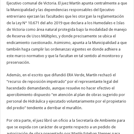
Ejecutivo comunal de Victoria. El juez Martín apunta centralmente a que
la Municipalidad y las dependencias responsables del Ejecutivo
entrerriano ejerzan las facultades que les otorgan la reglamentación
de la Ley N° 10.671 del año 2019 que declara a los Humedales e Islas
de Victoria como área natural protegida bajo la modalidad de manejo
de Reserva de Usos Múltiples, y donde precisamente se ubica el
endicamiento cuestionado. Asimismo, apunta a la Municipalidad a que
también haga cumplir las ordenanzas vigentes en donde adhiere a
este marco normativo y que la facultan en tal sentido al monitoreo y
preservación.
Además, en el escrito que difundió ERA Verde, Martín rechazó el
“recurso de reposición impetrado” por el representante legal del
hacendado demandando, aunque resuelve no hacer efectivo el
apercibimiento dispuesto “en atención al plan de obras sugerido por
personal de Hidráulica y ejecutado voluntariamente por el propietario
del predio” tendiente a derribar el murallón.
Por otra parte, el juez libró un oficio a la Secretaría de Ambiente para
que se expida con carácter de urgente respecto a un pedido de
autorización de obra presentado por Martín Esteban Stenner para