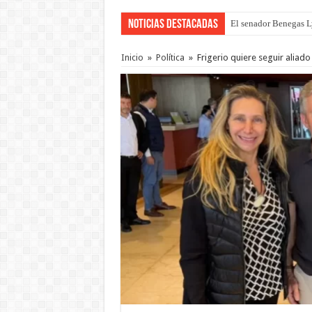
Noticias Destacadas
El senador Benegas Ly
El gobierno baja el ca
Inicio
»
Política
»
Frigerio quiere seguir aliad