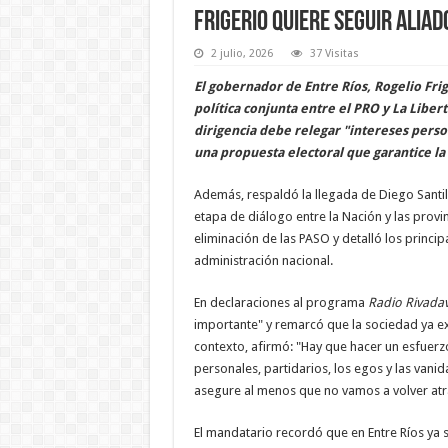
Frigerio quiere seguir aliad
2 julio, 2026
37 Visitas
El gobernador de Entre Ríos, Rogelio Fri
política conjunta entre el PRO y La Liber
dirigencia debe relegar "intereses person
una propuesta electoral que garantice la
Además, respaldó la llegada de Diego Santill
etapa de diálogo entre la Nación y las provi
eliminación de las PASO y detalló los princ
administración nacional.
En declaraciones al programa
Radio Rivadav
importante" y remarcó que la sociedad ya ex
contexto, afirmó: "Hay que hacer un esfuerzo
personales, partidarios, los egos y las vani
asegure al menos que no vamos a volver atr
El mandatario recordó que en Entre Ríos ya 