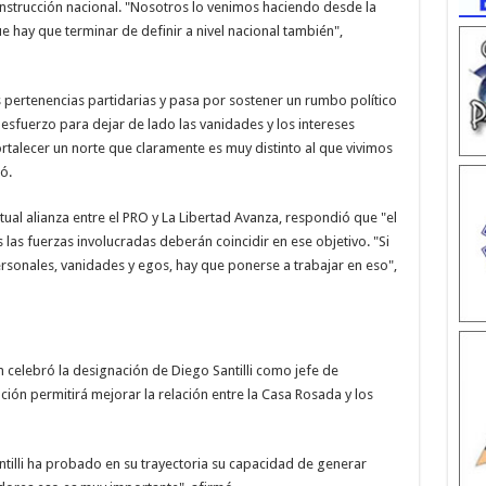
strucción nacional. "Nosotros lo venimos haciendo desde la
e hay que terminar de definir a nivel nacional también",
s pertenencias partidarias y pasa por sostener un rumbo político
sfuerzo para dejar de lado las vanidades y los intereses
ortalecer un norte que claramente es muy distinto al que vivimos
ó.
al alianza entre el PRO y La Libertad Avanza, respondió que "el
 las fuerzas involucradas deberán coincidir en ese objetivo. "Si
sonales, vanidades y egos, hay que ponerse a trabajar en eso",
 celebró la designación de Diego Santilli como jefe de
ión permitirá mejorar la relación entre la Casa Rosada y los
illi ha probado en su trayectoria su capacidad de generar