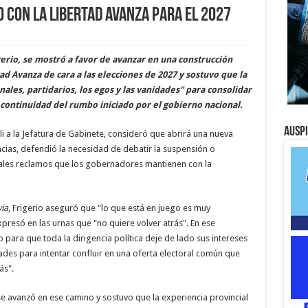
o con La Libertad Avanza para el 2027
gerio, se mostró a favor de avanzar en una construcción
tad Avanza de cara a las elecciones de 2027 y sostuvo que la
ales, partidarios, los egos y las vanidades" para consolidar
 continuidad del rumbo iniciado por el gobierno nacional.
Ausp
i a la Jefatura de Gabinete, consideró que abrirá una nueva
ncias, defendió la necesidad de debatir la suspensión o
ipales reclamos que los gobernadores mantienen con la
ia
, Frigerio aseguró que "lo que está en juego es muy
presó en las urnas que "no quiere volver atrás". En ese
 para que toda la dirigencia política deje de lado sus intereses
dades para intentar confluir en una oferta electoral común que
ás".
se avanzó en ese camino y sostuvo que la experiencia provincial