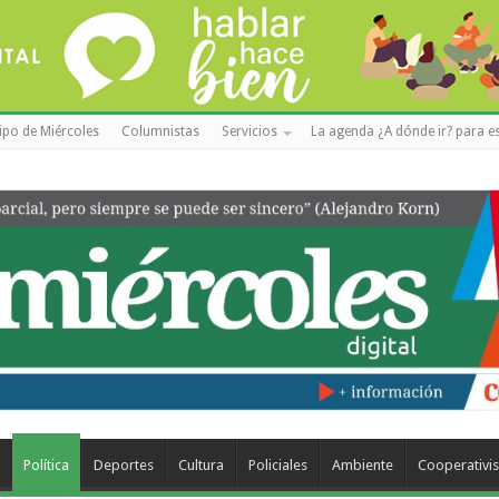
ipo de Miércoles
Columnistas
Servicios
La agenda ¿A dónde ir? para es
a
Política
Deportes
Cultura
Policiales
Ambiente
Cooperativi