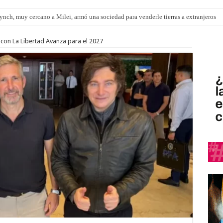
nch, muy cercano a Milei, armó una sociedad para venderle tierras a extranjeros
pítulo de extranjerización de tierras
o con La Libertad Avanza para el 2027