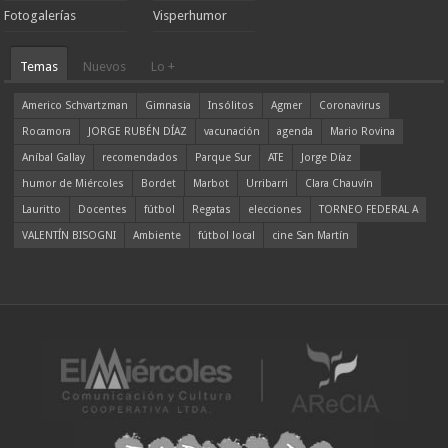
Fotogalerías
Visperhumor
Temas
Nuevos
Lo +
Americo Schvartzman
Gimnasia
Insólitos
Agmer
Coronavirus
Rocamora
JORGE RUBÉN DÍAZ
vacunación
agenda
Mario Rovina
Aníbal Gallay
recomendados
Parque Sur
ATE
Jorge Díaz
humor de Miércoles
Bordet
Marbot
Urribarri
Clara Chauvín
Lauritto
Docentes
fútbol
Regatas
elecciones
TORNEO FEDERAL A
VALENTÍN BISOGNI
Ambiente
fútbol local
cine San Martín