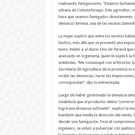
realizando fumigaciones. “Estamos luchando
urbana de Colonia Ensayo. Este agricultor, 
hace que seamos fumigados directamente, ya 
denunció Ximena, una de las vecinas damnif
La mujer explicó que entre los vecinos hab
hechos, más allá que se presentó una exposi
turno. Relató a
al diario Uno de Paraná
que t
avanzado en Ingeniería, quien le explicó la 
indebidas. “Me comuniqué con el Director Ge
Secretaría de Agricultura de la provincia es 
recibir las denuncias, hacer las inspecciones
correspondan”, dijo la entrevistada.
Luego de haber gestionado la denuncia ante l
establecía que el productor debía “correrse 
logra una distancia suficiente”, explicó la 
banderín que medía la dirección del viento,
decidir una fumigación. Pese al compromiso
ingeniero, se volvió a pulverizar con químic
la máquina, le pregunto si estaban fumigando 