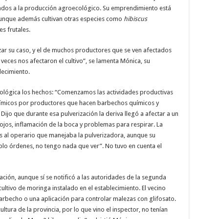
ados a la producción agroecológico. Su emprendimiento está
aunque además cultivan otras especies como
hibiscus
s frutales.
lizar su caso, y el de muchos productores que se ven afectados
 veces nos afectaron el cultivo”, se lamenta Mónica, su
ecimiento.
ológica los hechos: “Comenzamos las actividades productivas
uímicos por productores que hacen barbechos químicos y
. Dijo que durante esa pulverización la deriva llegó a afectar a un
 ojos, inflamación de la boca y problemas para respirar. La
s al operario que manejaba la pulverizadora, aunque su
lo órdenes, no tengo nada que ver”. No tuvo en cuenta el
ión, aunque sí se notificó a las autoridades de la segunda
ultivo de moringa instalado en el establecimiento. El vecino
 barbecho o una aplicación para controlar malezas con glifosato.
ltura de la provincia, por lo que vino el inspector, no tenían