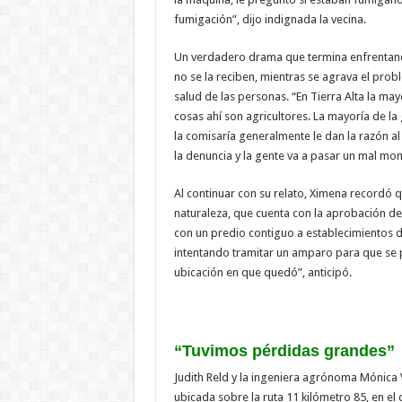
fumigación”, dijo indignada la vecina.
Un verdadero drama que termina enfrentando
no se la reciben, mientras se agrava el pro
salud de las personas. “En Tierra Alta la may
cosas ahí son agricultores. La mayoría de l
la comisaría generalmente le dan la razón al 
la denuncia y la gente va a pasar un mal m
Al continuar con su relato, Ximena recordó
naturaleza, que cuenta con la aprobación de 
con un predio contiguo a establecimientos d
intentando tramitar un amparo para que se 
ubicación en que quedó”, anticipó.
“Tuvimos pérdidas grandes”
Judith Reld y la ingeniera agrónoma Mónica 
ubicada sobre la ruta 11 kilómetro 85, en el