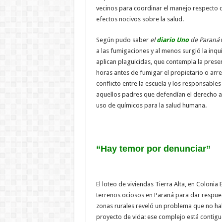
vecinos para coordinar el manejo respecto de
efectos nocivos sobre la salud.
Según pudo saber
el
diario Uno
de Paraná
a las fumigaciones y al menos surgió la inq
aplican plaguicidas, que contempla la presen
horas antes de fumigar el propietario o arr
conflicto entre la escuela y los responsable
aquellos padres que defendían el derecho al
uso de químicos para la salud humana.
“Hay temor por denunciar”
El loteo de viviendas Tierra Alta, en Coloni
terrenos ociosos en Paraná para dar respues
zonas rurales reveló un problema que no ha
proyecto de vida: ese complejo está contig