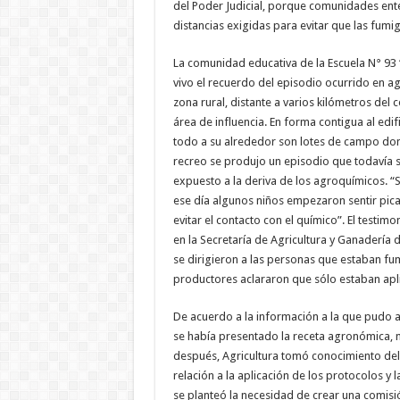
del Poder Judicial, porque comunidades enter
distancias exigidas para evitar que las fumi
La comunidad educativa de la Escuela N° 93 “
vivo el recuerdo del episodio ocurrido en a
zona rural, distante a varios kilómetros del
área de influencia. En forma contigua al edi
todo a su alrededor son lotes de campo do
recreo se produjo un episodio que todavía
expuesto a la deriva de los agroquímicos. 
ese día algunos niños empezaron sentir pica
evitar el contacto con el químico”. El testi
en la Secretaría de Agricultura y Ganadería 
se dirigieron a las personas que estaban f
productores aclararon que sólo estaban apli
De acuerdo a la información a la que pudo a
se había presentado la receta agronómica, n
después, Agricultura tomó conocimiento de
relación a la aplicación de los protocolos 
se planteó la necesidad de crear una comisi