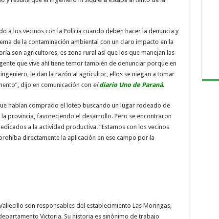
 a los vecinos con la Policía cuando deben hacer la denuncia y
blema de la contaminación ambiental con un claro impacto en la
oría son agricultores, es zona rural así que los que manejan las
a gente que vive ahí tiene temor también de denunciar porque en
ingeniero, le dan la razón al agricultor, ellos se niegan a tomar
omento”, dijo en comunicación con
el
diario Uno de Paraná.
 que habían comprado el loteo buscando un lugar rodeado de
la provincia, favoreciendo el desarrollo. Pero se encontraron
edicados a la actividad productiva. “Estamos con los vecinos
prohíba directamente la aplicación en ese campo por la
Vallecillo son responsables del establecimiento Las Moringas,
 departamento Victoria. Su historia es sinónimo de trabajo