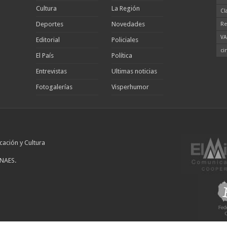
Cultura
La Región
Cl
Deportes
Novedades
Re
VA
Editorial
Policiales
ci
El País
Política
Entrevistas
Ultimas noticias
Fotogalerías
Visperhumor
cación y Cultura
INAES.