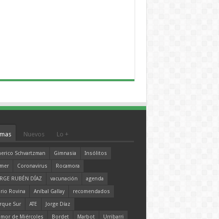
mas
Nuevos
Lo +
erico Schvartzman
Gimnasia
Insólitos
mer
Coronavirus
Rocamora
RGE RUBÉN DÍAZ
vacunación
agenda
rio Rovina
Aníbal Gallay
recomendados
rque Sur
ATE
Jorge Díaz
mor de Miércoles
Bordet
Marbot
Urribarri