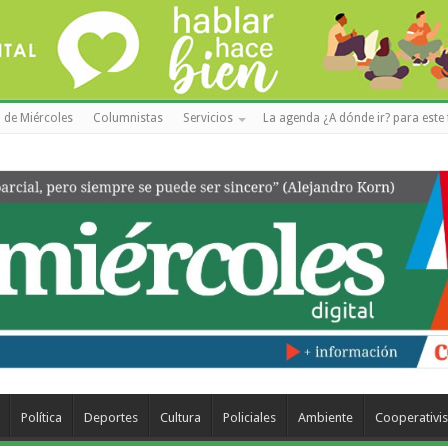
 de Miércoles
Columnistas
Servicios
La agenda ¿A dónde ir? para este 
Política
Deportes
Cultura
Policiales
Ambiente
Cooperativi