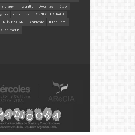
ara Chauvín
Lauritto
Docentes
fútbol
gatas
elecciones
TORNEO FEDERAL A
LENTÍN BISOGNI
Ambiente
fútbol local
ne San Martín