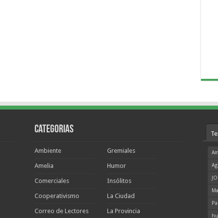
Categorias
Te
Ambiente
Gremiales
Am
Amelia
Humor
Ag
JO
Comerciales
Insólitos
Ma
Cooperativismo
La Ciudad
Pa
Correo de Lectores
La Provincia
hu