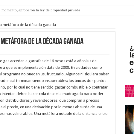
 momento, aprobaron la ley de propiedad privada
ngo 9 de agosto: la agenda ¿A dónde ir? para este finde
na metáfora de la década ganada
 metáfora de la década ganada
de gas accedan a garrafas de 16 pesos está a años luz de
ese a que su implementación data de 2008. En ciudades como
el programa no pueden usufructuarlo. Algunos ni siquiera saben
esidencial terminan siendo insuperables: los únicos dos puntos
no, por lo cual no tiene sentido gastar combustible o contratar
e lo intentan deben hacer cola desde la madrugada para poder
 son distribuidores y revendedores, que compran a precios
es el precio, en una derivación por lo menos absurda de una
es más vulnerables. Una metáfora notable de la distancia entre