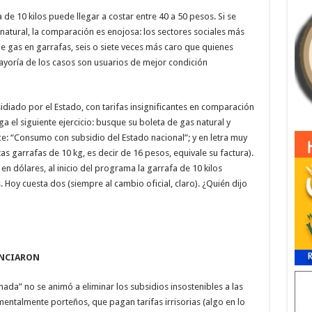
 la de 10 kilos puede llegar a costar entre 40 a 50 pesos. Si se
atural, la comparación es enojosa: los sectores sociales más
 gas en garrafas, seis o siete veces más caro que quienes
ayoría de los casos son usuarios de mejor condición
idiado por el Estado, con tarifas insignificantes en comparación
ga el siguiente ejercicio: busque su boleta de gas natural y
ce: “Consumo con subsidio del Estado nacional”; y en letra muy
tas garrafas de 10 kg, es decir de 16 pesos, equivale su factura).
en dólares, al inicio del programa la garrafa de 10 kilos
 Hoy cuesta dos (siempre al cambio oficial, claro). ¿Quién dijo
UNCIARON
da” no se animó a eliminar los subsidios insostenibles a las
entalmente porteños, que pagan tarifas irrisorias (algo en lo