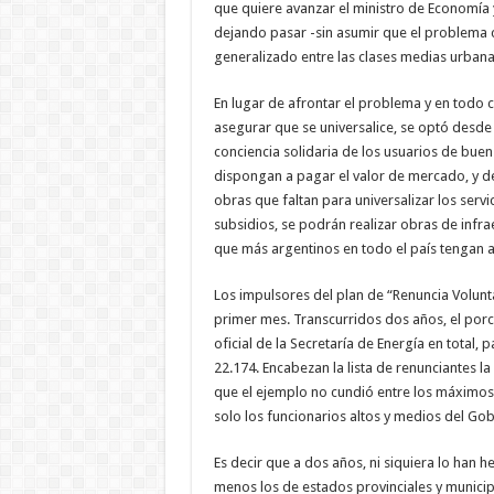
que quiere avanzar el ministro de Economía 
dejando pasar -sin asumir que el problema 
generalizado entre las clases medias urban
En lugar de afrontar el problema y en todo 
asegurar que se universalice, se optó desde 
conciencia solidaria de los usuarios de bue
dispongan a pagar el valor de mercado, y de 
obras que faltan para universalizar los servi
subsidios, se podrán realizar obras de infr
que más argentinos en todo el país tengan acc
Los impulsores del plan de “Renuncia Volunt
primer mes. Transcurridos dos años, el porce
oficial de la Secretaría de Energía en total, 
22.174. Encabezan la lista de renunciantes la
que el ejemplo no cundió entre los máximos r
solo los funcionarios altos y medios del Gob
Es decir que a dos años, ni siquiera lo han h
menos los de estados provinciales y municip