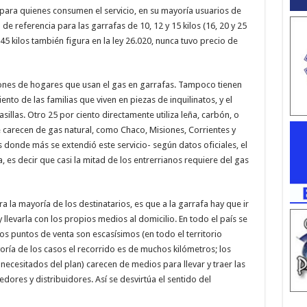
para quienes consumen el servicio, en su mayoría usuarios de
de referencia para las garrafas de 10, 12 y 15 kilos (16, 20 y 25
5 kilos también figura en la ley 26.020, nunca tuvo precio de
llones de hogares que usan el gas en garrafas. Tampoco tienen
ento de las familias que viven en piezas de inquilinatos, y el
sillas. Otro 25 por ciento directamente utiliza leña, carbón, o
e carecen de gas natural, como Chaco, Misiones, Corrientes y
s donde más se extendió este servicio- según datos oficiales, el
, es decir que casi la mitad de los entrerrianos requiere del gas
a la mayoría de los destinatarios, es que a la garrafa hay que ir
y llevarla con los propios medios al domicilio. En todo el país se
los puntos de venta son escasísimos (en todo el territorio
yoría de los casos el recorrido es de muchos kilómetros; los
ecesitados del plan) carecen de medios para llevar y traer las
ores y distribuidores. Así se desvirtúa el sentido del