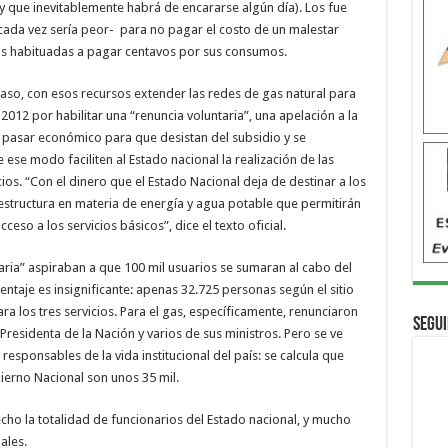
y que inevitablemente habrá de encararse algún día). Los fue
cada vez sería peor- para no pagar el costo de un malestar
as habituadas a pagar centavos por sus consumos.
caso, con esos recursos extender las redes de gas natural para
2012 por habilitar una “renuncia voluntaria”, una apelación a la
n pasar económico para que desistan del subsidio y se
ese modo faciliten al Estado nacional la realización de las
cios. “Con el dinero que el Estado Nacional deja de destinar a los
aestructura en materia de energía y agua potable que permitirán
eso a los servicios básicos”, dice el texto oficial.
aria” aspiraban a que 100 mil usuarios se sumaran al cabo del
ntaje es insignificante: apenas 32.725 personas según el sitio
para los tres servicios. Para el gas, específicamente, renunciaron
Segui
 Presidenta de la Nación y varios de sus ministros. Pero se ve
esponsables de la vida institucional del país: se calcula que
ierno Nacional son unos 35 mil.
echo la totalidad de funcionarios del Estado nacional, y mucho
ales.