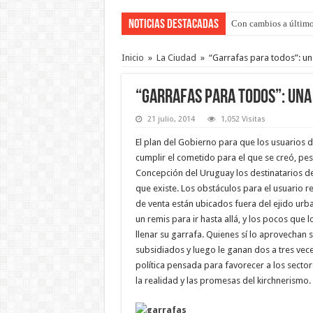
Noticias Destacadas
Con cambios a último
Del viernes 7 al domi
Inicio
»
La Ciudad
»
“Garrafas para todos”: u
“Garrafas para todos”: una
21 julio, 2014
1,052 Visitas
El plan del Gobierno para que los usuarios 
cumplir el cometido para el que se creó, p
Concepción del Uruguay los destinatarios d
que existe. Los obstáculos para el usuario r
de venta están ubicados fuera del ejido urba
un remis para ir hasta allá, y los pocos qu
llenar su garrafa. Quienes sí lo aprovechan
subsidiados y luego le ganan dos a tres vec
política pensada para favorecer a los sector
la realidad y las promesas del kirchnerismo.