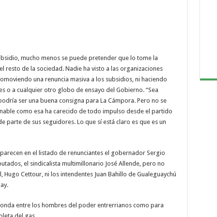
l subsidio, mucho menos se puede pretender que lo tome la
a el resto de la sociedad. Nadie ha visto a las organizaciones
 promoviendo una renuncia masiva a los subsidios, ni haciendo
res o a cualquier otro globo de ensayo del Gobierno. “Sea
”, podría ser una buena consigna para La Cámpora. Pero no se
zonable como esa ha carecido de todo impulso desde el partido
de parte de sus seguidores. Lo que sí está claro es que es un
parecen en el listado de renunciantes el gobernador Sergio
utados, el sindicalista multimillonario José Allende, pero no
hl, Hugo Cettour, ni los intendentes Juan Bahillo de Gualeguaychú
ay.
an honda entre los hombres del poder entrerrianos como para
leta del gas.