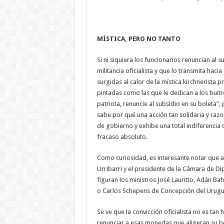
MÍSTICA, PERO NO TANTO
Si ni siquiera los funcionarios renuncian a
militancia oficialista y que lo transmita haci
surgidas al calor de la mística kirchnerista
pintadas como las que le dedican a los buit
patriota, renuncie al subsidio en su boleta
sabe por qué una acción tan solidaria y ra
de gobierno y exhibe una total indiferencia 
fracaso absoluto.
Como curiosidad, es interesante notar que a
Urribarri y el presidente de la Cámara de Dip
figuran los ministros José Lauritto, Adán Ba
o Carlos Schepens de Concepción del Urugu
Se ve que la convicción oficialista no es t
renunciar a esas monedas que aligeran su bo