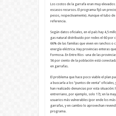
Los costos de la garrafa eran muy elevados 
escasos recursos. El programa fijó un precio 
pesos, respectivamente). Aunque el tubo de 4
referencia.
Según datos oficiales, en el país hay 4,5 mi
gas natural distribuido por redes el 60 por ci
66% de las familias que viven en ranchos o ca
energía eléctrica. Hay provincias enteras qu
Formosa. En Entre Ríos -una de las provincia
56 por ciento de la población está conectada
en garrafas.
El problema que hace poco viable el plan par
a buscarla a los “puntos de venta” oficiales, 
han realizado denuncias por esta situación: 
entrerriano, por ejemplo, solo 17); en la ma
usuarios más vulnerables (por ende los más n
garrafas, y en cambio lo aprovechan revended
programa.