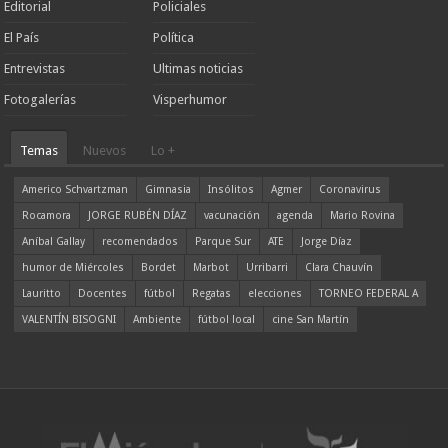
Editorial
Policiales
El País
Política
Entrevistas
Ultimas noticias
Fotogalerías
Visperhumor
Temas
Nuevos
Lo +
Americo Schvartzman
Gimnasia
Insólitos
Agmer
Coronavirus
Rocamora
JORGE RUBÉN DÍAZ
vacunación
agenda
Mario Rovina
Aníbal Gallay
recomendados
Parque Sur
ATE
Jorge Díaz
humor de Miércoles
Bordet
Marbot
Urribarri
Clara Chauvín
Lauritto
Docentes
fútbol
Regatas
elecciones
TORNEO FEDERAL A
VALENTÍN BISOGNI
Ambiente
fútbol local
cine San Martín