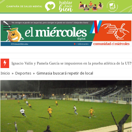
Ignacio Valín y Pamela García se impusieron en la prueba atlética de la UT
Traigo el litoral en mi canción: 100 años de Aníbal Sampayo
Inicio
»
Deportes
»
Gimnasia buscará repetir de local