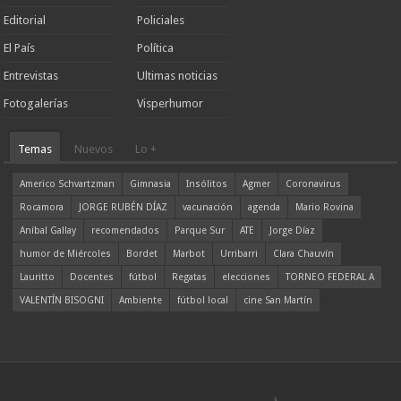
Editorial
Policiales
El País
Política
Entrevistas
Ultimas noticias
Fotogalerías
Visperhumor
Temas
Nuevos
Lo +
Americo Schvartzman
Gimnasia
Insólitos
Agmer
Coronavirus
Rocamora
JORGE RUBÉN DÍAZ
vacunación
agenda
Mario Rovina
Aníbal Gallay
recomendados
Parque Sur
ATE
Jorge Díaz
humor de Miércoles
Bordet
Marbot
Urribarri
Clara Chauvín
Lauritto
Docentes
fútbol
Regatas
elecciones
TORNEO FEDERAL A
VALENTÍN BISOGNI
Ambiente
fútbol local
cine San Martín