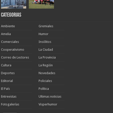
Categorias
Ambiente
Gremiales
Amelia
Humor
Comerciales
Insólitos
Cooperativismo
La Ciudad
Correo de Lectores
La Provincia
Cultura
La Región
Deportes
Novedades
Editorial
Policiales
El País
Política
Entrevistas
Ultimas noticias
Fotogalerías
Visperhumor