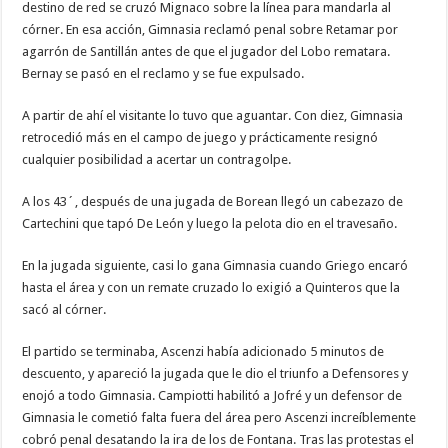
destino de red se cruzó Mignaco sobre la línea para mandarla al
córner. En esa acción, Gimnasia reclamó penal sobre Retamar por
agarrón de Santillán antes de que el jugador del Lobo rematara.
Bernay se pasó en el reclamo y se fue expulsado.
A partir de ahí el visitante lo tuvo que aguantar. Con diez, Gimnasia
retrocedió más en el campo de juego y prácticamente resignó
cualquier posibilidad a acertar un contragolpe.
A los 43´, después de una jugada de Borean llegó un cabezazo de
Cartechini que tapó De León y luego la pelota dio en el travesaño.
En la jugada siguiente, casi lo gana Gimnasia cuando Griego encaró
hasta el área y con un remate cruzado lo exigió a Quinteros que la
sacó al córner.
El partido se terminaba, Ascenzi había adicionado 5 minutos de
descuento, y apareció la jugada que le dio el triunfo a Defensores y
enojó a todo Gimnasia. Campiotti habilitó a Jofré y un defensor de
Gimnasia le cometió falta fuera del área pero Ascenzi increíblemente
cobró penal desatando la ira de los de Fontana. Tras las protestas el