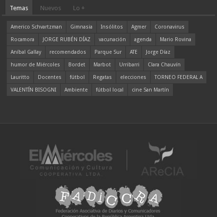
Temas
Nuevos
Lo +
Americo Schvartzman
Gimnasia
Insólitos
Agmer
Coronavirus
Rocamora
JORGE RUBÉN DÍAZ
vacunación
agenda
Mario Rovina
Aníbal Gallay
recomendados
Parque Sur
ATE
Jorge Díaz
humor de Miércoles
Bordet
Marbot
Urribarri
Clara Chauvín
Lauritto
Docentes
fútbol
Regatas
elecciones
TORNEO FEDERAL A
VALENTÍN BISOGNI
Ambiente
fútbol local
cine San Martín