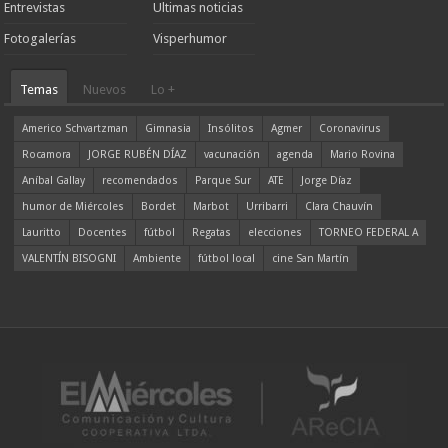
Entrevistas
Ultimas noticias
Fotogalerías
Visperhumor
Temas
Nuevos
Lo +
Americo Schvartzman
Gimnasia
Insólitos
Agmer
Coronavirus
Rocamora
JORGE RUBÉN DÍAZ
vacunación
agenda
Mario Rovina
Aníbal Gallay
recomendados
Parque Sur
ATE
Jorge Díaz
humor de Miércoles
Bordet
Marbot
Urribarri
Clara Chauvín
Lauritto
Docentes
fútbol
Regatas
elecciones
TORNEO FEDERAL A
VALENTÍN BISOGNI
Ambiente
fútbol local
cine San Martín