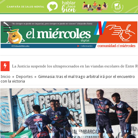
La Justicia suspende los ultraprocesados en las viandas escolares de Entre 
Se presentará la obra “La Runfla de los Macanos”
Inicio
»
Deportes
»
Gimnasia: tras el mal trago arbitral irá por el encuentro
con la victoria