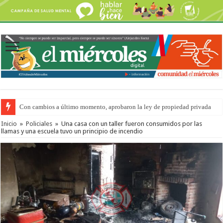
Con cambios a último momento, aprobaron la ley de propiedad privada
Del viernes 7 al domingo 9 de agosto: la agenda ¿A dónde ir? para este find
Inicio
»
Policiales
»
Una casa con un taller fueron consumidos por las
llamas y una escuela tuvo un principio de incendio