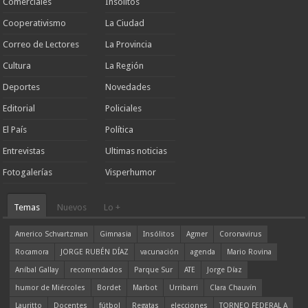
Comerciales
Insólitos
Cooperativismo
La Ciudad
Correo de Lectores
La Provincia
Cultura
La Región
Deportes
Novedades
Editorial
Policiales
El País
Política
Entrevistas
Ultimas noticias
Fotogalerías
Visperhumor
Temas
Nuevos
Lo +
Americo Schvartzman
Gimnasia
Insólitos
Agmer
Coronavirus
Rocamora
JORGE RUBÉN DÍAZ
vacunación
agenda
Mario Rovina
Aníbal Gallay
recomendados
Parque Sur
ATE
Jorge Díaz
humor de Miércoles
Bordet
Marbot
Urribarri
Clara Chauvín
Lauritto
Docentes
fútbol
Regatas
elecciones
TORNEO FEDERAL A