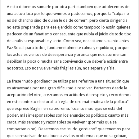
A esto debemos sumarle por otra parte también que adolecemos de
una autocrítica por lo que vivimos o padecemos, porque la “culpa no
es del chancho sino de quien le da de comer”, pero cierta dirigencia
no está preparada para ese ejercicio como tampoco lo están quienes
padecen de un fanatismo consecuente que nubla el juicio de todo tipo
de análisis responsable y serio. Como sea, necesitamos cuanto antes
Paz Social para todos, fundamentalmente calma y equilibrio, porque
los actuales vientos de desesperanza y bronca que nos atormentan
debilitan la poca o mucha sana convivencia que debería existir entre
nosotros. Eso nos vuelve más frágiles aún, nos separa y aísla.
La frase “nudo gordiano” se utiliza para referirse a una situación que
es atravesada por una gran dificultad a resolver. Partamos desde la
aceptación del otro, crezcamos en actitudes de respeto y recordemos
en este contexto electoral la "regla de oro matemática de la política"
que expresó Baglini en su teorema: "cuanto más lejos se está del
poder, más irresponsables son los enunciados políticos; cuanto más
cerca, más sensatos y razonables se vuelven" (por más que se
compartan o no). Desatemos ese “nudo gordiano” que tenemos para
que se resuelvan de una buena vez los problemas que nos agobian,