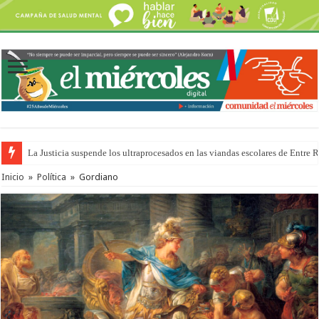
La Justicia suspende los ultraprocesados en las viandas escolares de Entre 
Se presentará la obra “La Runfla de los Macanos”
Inicio
»
Política
»
Gordiano