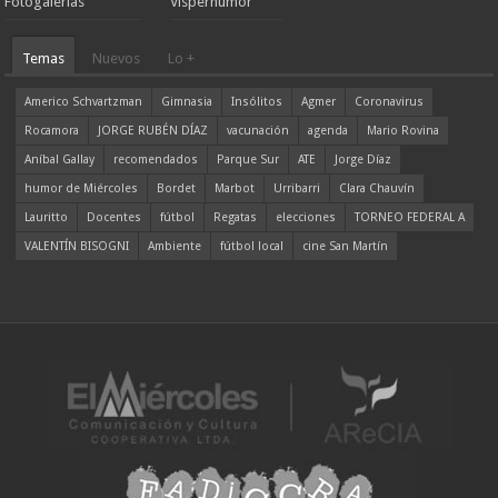
Fotogalerías
Visperhumor
Temas
Nuevos
Lo +
Americo Schvartzman
Gimnasia
Insólitos
Agmer
Coronavirus
Rocamora
JORGE RUBÉN DÍAZ
vacunación
agenda
Mario Rovina
Aníbal Gallay
recomendados
Parque Sur
ATE
Jorge Díaz
humor de Miércoles
Bordet
Marbot
Urribarri
Clara Chauvín
Lauritto
Docentes
fútbol
Regatas
elecciones
TORNEO FEDERAL A
VALENTÍN BISOGNI
Ambiente
fútbol local
cine San Martín