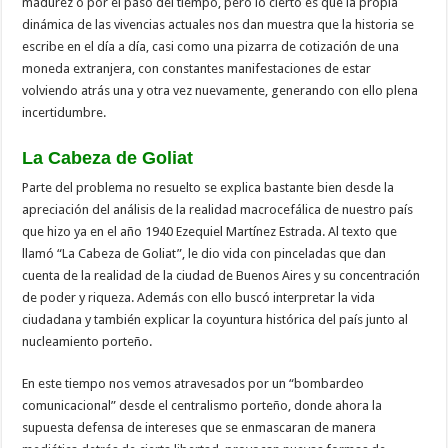
madurez o por el paso del tiempo, pero lo cierto es que la propia
dinámica de las vivencias actuales nos dan muestra que la historia se
escribe en el día a día, casi como una pizarra de cotización de una
moneda extranjera, con constantes manifestaciones de estar
volviendo atrás una y otra vez nuevamente, generando con ello plena
incertidumbre.
La Cabeza de Goliat
Parte del problema no resuelto se explica bastante bien desde la
apreciación del análisis de la realidad macrocefálica de nuestro país
que hizo ya en el año 1940 Ezequiel Martínez Estrada. Al texto que
llamó “La Cabeza de Goliat”, le dio vida con pinceladas que dan
cuenta de la realidad de la ciudad de Buenos Aires y su concentración
de poder y riqueza. Además con ello buscó interpretar la vida
ciudadana y también explicar la coyuntura histórica del país junto al
nucleamiento porteño.
En este tiempo nos vemos atravesados por un “bombardeo
comunicacional” desde el centralismo porteño, donde ahora la
supuesta defensa de intereses que se enmascaran de manera