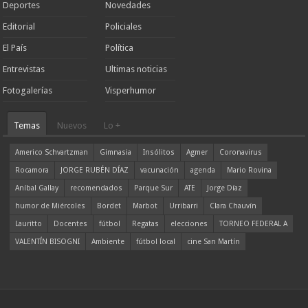
Deportes
Novedades
Editorial
Policiales
El País
Política
Entrevistas
Ultimas noticias
Fotogalerías
Visperhumor
Temas
Nuevos
Lo +
Americo Schvartzman
Gimnasia
Insólitos
Agmer
Coronavirus
Rocamora
JORGE RUBÉN DÍAZ
vacunación
agenda
Mario Rovina
Aníbal Gallay
recomendados
Parque Sur
ATE
Jorge Díaz
humor de Miércoles
Bordet
Marbot
Urribarri
Clara Chauvín
Lauritto
Docentes
fútbol
Regatas
elecciones
TORNEO FEDERAL A
VALENTÍN BISOGNI
Ambiente
fútbol local
cine San Martín