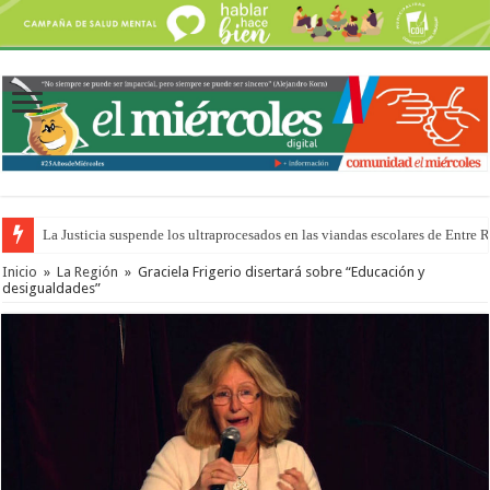
La Justicia suspende los ultraprocesados en las viandas escolares de Entre 
Se presentará la obra “La Runfla de los Macanos”
Inicio
»
La Región
»
Graciela Frigerio disertará sobre “Educación y
desigualdades”