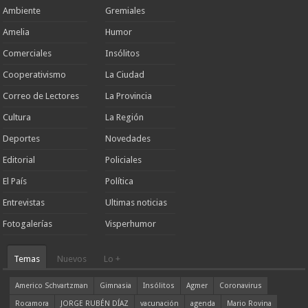
Ambiente
Gremiales
Amelia
Humor
Comerciales
Insólitos
Cooperativismo
La Ciudad
Correo de Lectores
La Provincia
Cultura
La Región
Deportes
Novedades
Editorial
Policiales
El País
Política
Entrevistas
Ultimas noticias
Fotogalerías
Visperhumor
Temas
Nuevos
Lo +
Americo Schvartzman
Gimnasia
Insólitos
Agmer
Coronavirus
Rocamora
JORGE RUBÉN DÍAZ
vacunación
agenda
Mario Rovina