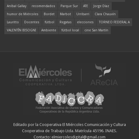
Aníbal Gallay
recomendados
Parque Sur
ATE
Jorge Díaz
humor de Miércoles
Bordet
Marbot
Urribarri
Clara Chauvín
Lauritto
Docentes
fútbol
Regatas
elecciones
TORNEO FEDERAL A
VALENTÍN BISOGNI
Ambiente
fútbol local
cine San Martín
Editado por la Cooperativa El Miércoles Comunicación y Cultura
Cooperativa de Trabajo Ltda. Matrícula 45196. INAES.
Contacto: elmiercolesdigital@gmail.com