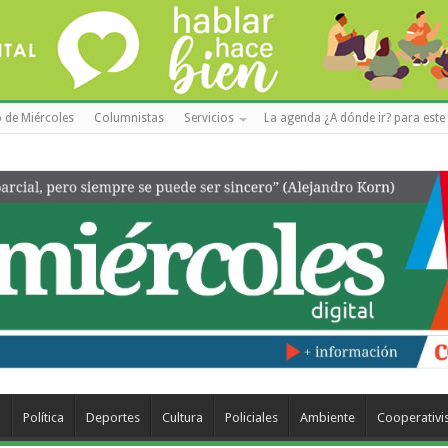
 de Miércoles
Columnistas
Servicios
La agenda ¿A dónde ir? para este 
a
Política
Deportes
Cultura
Policiales
Ambiente
Cooperativ