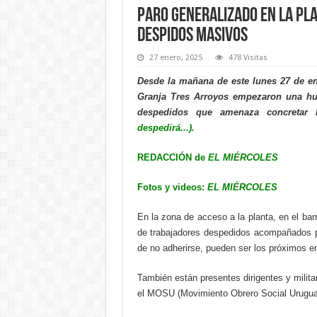
Paro generalizado en la pla
despidos masivos
27 enero, 2025
478 Visitas
Desde la mañana de este lunes 27 de en
Granja Tres Arroyos empezaron una hu
despedidos que amenaza concretar
despedirá...).
REDACCIÓN de
EL MIÉRCOLES
Fotos y videos:
EL MIÉRCOLES
En la zona de acceso a la planta, en el ba
de trabajadores despedidos acompañados p
de no adherirse, pueden ser los próximos en 
También están presentes dirigentes y milit
el MOSU (Movimiento Obrero Social Urugua