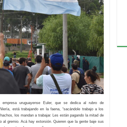
la empresa uruguayense Euler, que se dedica al rubro de
ilería, está trabajando en la faena, “sacándole trabajo a los
hachos, los mandan a trabajar. Les están pagando la mitad de
o al gremio. Acá hay extorsión. Quieren que la gente baje sus