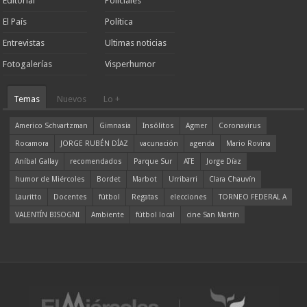
Editorial
Policiales
El País
Política
Entrevistas
Ultimas noticias
Fotogalerías
Visperhumor
Temas
Nuevos
Lo +
Americo Schvartzman
Gimnasia
Insólitos
Agmer
Coronavirus
Rocamora
JORGE RUBÉN DÍAZ
vacunación
agenda
Mario Rovina
Aníbal Gallay
recomendados
Parque Sur
ATE
Jorge Díaz
humor de Miércoles
Bordet
Marbot
Urribarri
Clara Chauvín
Lauritto
Docentes
fútbol
Regatas
elecciones
TORNEO FEDERAL A
VALENTÍN BISOGNI
Ambiente
fútbol local
cine San Martín