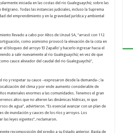
gularmente iniciada en las costas del rio Gualeguaychú; sobre las
 Belgrano. Todas las instancias judiciales, incluso la Suprema
lidad del emprendimiento y en la gravedad jurídica y ambiental
miento llevado a cabo por Altos de Unzué SA, “arrasó con 112
ortiguación, como asimismo provocó la elevación de la cota en
 el bloqueo del arroyo ‘El Zapallo’ y hacerlo ingresar hacia el
volviendo a salir nuevamente al rio Gualeguaychú; en vez de que
 como cauce aliviador del caudal del rio Gualeguaychú”,
el rio y respetar su cauce –expresaron desde la demanda–; la
ropicalización del clima y por ende aumento considerable de
años materiales enormes a las comunidades. Tenemos el gran
errenos altos que no alteren las dinámicas hídricas, ni que
ursos de agua”, advirtieron. “Es esencial avanzar con un plan de
es de inundación y cauces de los ríos y arroyos. Los
 las leyes vigentes”, reclamaron.
rgente recomposición del predio a su Estado anterior. Basta de