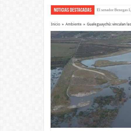
Noticias Destacadas
El gobierno baja el ca
Inicio
»
Ambiente
»
Gualeguaychú: vinculan la