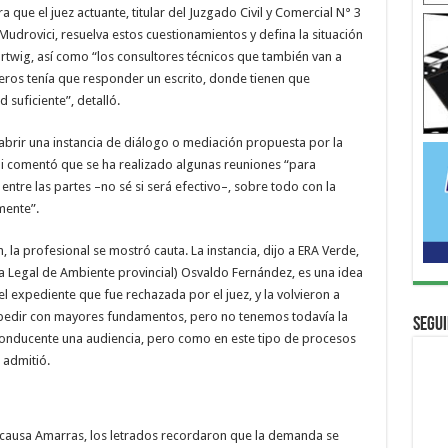
 que el juez actuante, titular del Juzgado Civil y Comercial N° 3
udrovici, resuelva estos cuestionamientos y defina la situación
artwig, así como “los consultores técnicos que también van a
nieros tenía que responder un escrito, donde tienen que
 suficiente”, detalló.
 abrir una instancia de diálogo o mediación propuesta por la
ni comentó que se ha realizado algunas reuniones “para
entre las partes –no sé si será efectivo–, sobre todo con la
mente”.
, la profesional se mostró cauta. La instancia, dijo a ERA Verde,
ea Legal de Ambiente provincial) Osvaldo Fernández, es una idea
 el expediente que fue rechazada por el juez, y la volvieron a
 a pedir con mayores fundamentos, pero no tenemos todavía la
Segui
a conducente una audiencia, pero como en este tipo de procesos
 admitió.
la causa Amarras, los letrados recordaron que la demanda se