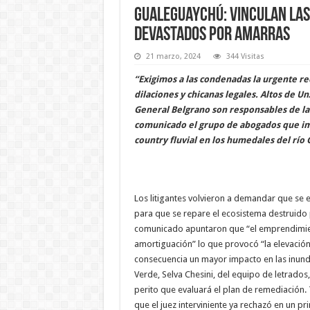
Gualeguaychú: vinculan las
devastados por Amarras
21 marzo, 2024
344 Visitas
“Exigimos a las condenadas la urgente re
dilaciones y chicanas legales. Altos de U
General Belgrano son responsables de la
comunicado el grupo de abogados que im
country fluvial en los humedales del río
Los litigantes volvieron a demandar que se e
para que se repare el ecosistema destruido 
comunicado apuntaron que “el emprendimien
amortiguación” lo que provocó “la elevación
consecuencia un mayor impacto en las inund
Verde, Selva Chesini, del equipo de letrados
perito que evaluará el plan de remediación.
que el juez interviniente ya rechazó en un p