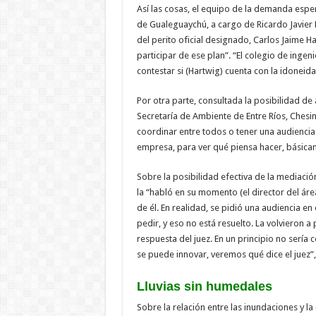
Así las cosas, el equipo de la demanda espera
de Gualeguaychú, a cargo de Ricardo Javier M
del perito oficial designado, Carlos Jaime H
participar de ese plan”. “El colegio de inge
contestar si (Hartwig) cuenta con la idoneidad
Por otra parte, consultada la posibilidad de
Secretaría de Ambiente de Entre Ríos, Chesi
coordinar entre todos o tener una audiencia 
empresa, para ver qué piensa hacer, básica
Sobre la posibilidad efectiva de la mediación
la “habló en su momento (el director del ár
de él. En realidad, se pidió una audiencia en
pedir, y eso no está resuelto. La volvieron
respuesta del juez. En un principio no serí
se puede innovar, veremos qué dice el juez”,
Lluvias sin humedales
Sobre la relación entre las inundaciones y 