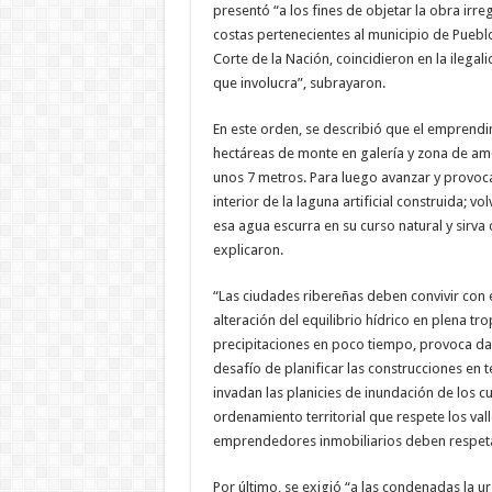
presentó “a los fines de objetar la obra irre
costas pertenecientes al municipio de Pueblo
Corte de la Nación, coincidieron en la ilega
que involucra”, subrayaron.
En este orden, se describió que el emprendi
hectáreas de monte en galería y zona de am
unos 7 metros. Para luego avanzar y provocar
interior de la laguna artificial construida; 
esa agua escurra en su curso natural y sirva
explicaron.
“Las ciudades ribereñas deben convivir con 
alteración del equilibrio hídrico en plena t
precipitaciones en poco tiempo, provoca d
desafío de planificar las construcciones en t
invadan las planicies de inundación de los c
ordenamiento territorial que respete los vall
emprendedores inmobiliarios deben respetar
Por último, se exigió “a las condenadas la u