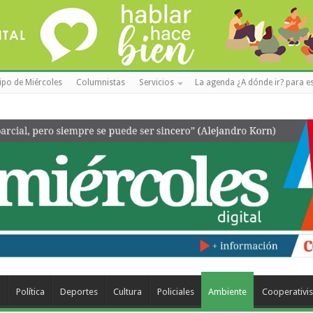
ipo de Miércoles
Columnistas
Servicios
La agenda ¿A dónde ir? para es
a
Política
Deportes
Cultura
Policiales
Ambiente
Cooperativi