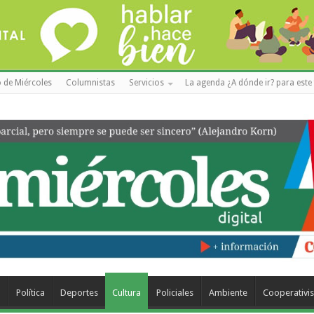
 de Miércoles
Columnistas
Servicios
La agenda ¿A dónde ir? para este 
a
Política
Deportes
Cultura
Policiales
Ambiente
Cooperativi