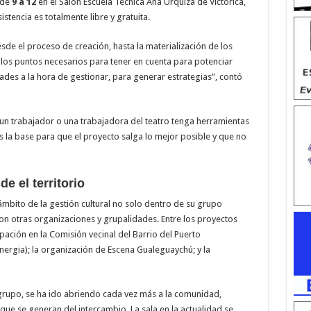
 de
9 a 12
en el Salón Escuela Técnica Ana Urquiza de Victorica,
stencia es totalmente libre y gratuita.
esde el proceso de creación, hasta la materialización de los
 los puntos necesarios para tener en cuenta para potenciar
tades a la hora de gestionar, para generar estrategias”, contó
un trabajador o una trabajadora del teatro tenga herramientas
s la base para que el proyecto salga lo mejor posible y que no
de el territorio
 ámbito de la gestión cultural no solo dentro de su grupo
con otras organizaciones y grupalidades. Entre los proyectos
pación en la Comisión vecinal del Barrio del Puerto
inergia); la organización de Escena Gualeguaychú; y la
u grupo, se ha ido abriendo cada vez más a la comunidad,
s que se generan del intercambio. La sala en la actualidad se