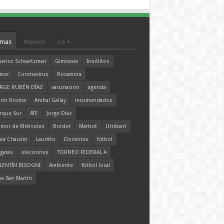
mas
Nuevos
Lo +
erico Schvartzman
Gimnasia
Insólitos
mer
Coronavirus
Rocamora
RGE RUBÉN DÍAZ
vacunación
agenda
rio Rovina
Aníbal Gallay
recomendados
rque Sur
ATE
Jorge Díaz
mor de Miércoles
Bordet
Marbot
Urribarri
ara Chauvín
Lauritto
Docentes
fútbol
gatas
elecciones
TORNEO FEDERAL A
LENTÍN BISOGNI
Ambiente
fútbol local
ne San Martín