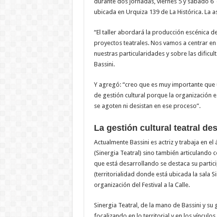
durante dos jornadas, viernes 5 y sábado 6
ubicada en Urquiza 139 de La Histórica. La asi
“El taller abordará la producción escénica d
proyectos teatrales. Nos vamos a centrar en
nuestras particularidades y sobre las dificul
Bassini.
Y agregó: “creo que es muy importante que 
de gestión cultural porque la organización e
se agoten ni desistan en ese proceso”.
La gestión cultural teatral des
Actualmente Bassini es actriz y trabaja en el
(Sinergia Teatral) sino también articulando 
que está desarrollando se destaca su partici
(territorialidad donde está ubicada la sala S
organización del Festival a la Calle.
Sinergia Teatral, de la mano de Bassini y s
focalizando en lo territorial y en los vínculo