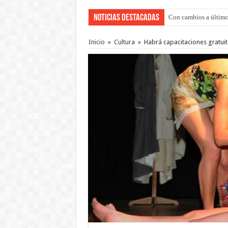
Noticias Destacadas
Con cambios a último
Del viernes 7 al domi
Inicio
»
Cultura
»
Habrá capacitaciones gratuita