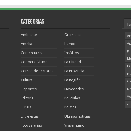
Categorias
Te
Ambiente
Gremiales
Am
Amelia
Humor
Ag
JO
Comerciales
Insólitos
Ma
Cooperativismo
La Ciudad
Pa
Correo de Lectores
La Provincia
hu
Cultura
La Región
Cl
Deportes
Novedades
Re
VA
Editorial
Policiales
ci
El País
Política
Entrevistas
Ultimas noticias
Fotogalerías
Visperhumor