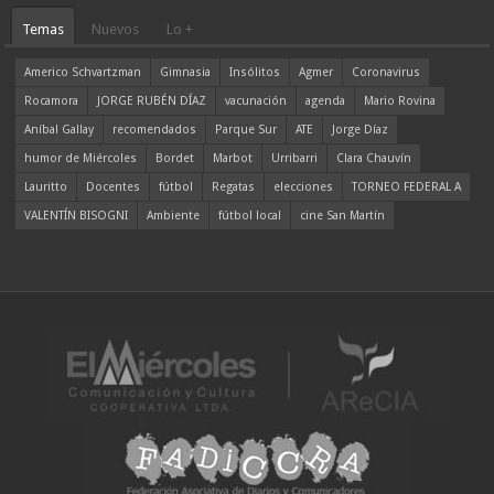
Temas
Nuevos
Lo +
Americo Schvartzman
Gimnasia
Insólitos
Agmer
Coronavirus
Rocamora
JORGE RUBÉN DÍAZ
vacunación
agenda
Mario Rovina
Aníbal Gallay
recomendados
Parque Sur
ATE
Jorge Díaz
humor de Miércoles
Bordet
Marbot
Urribarri
Clara Chauvín
Lauritto
Docentes
fútbol
Regatas
elecciones
TORNEO FEDERAL A
VALENTÍN BISOGNI
Ambiente
fútbol local
cine San Martín