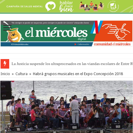
La Justicia suspende los ultraprocesados en las viandas escolares de Entre 
Se presentará la obra “La Runfla de los Macanos”
Inicio
»
Cultura
»
Habrá grupos musicales en el Expo Concepción 2018