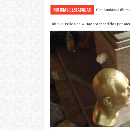
Noticias Destacadas
Con cambios a último
Adopción en Entre Río
Inicio
»
Policiales
»
Hay aprehendidos por aten