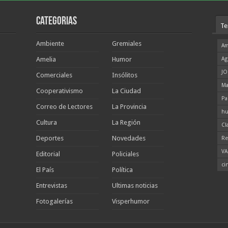
Categorias
Te
Ambiente
Gremiales
Am
Amelia
Humor
Ag
JO
Comerciales
Insólitos
Ma
Cooperativismo
La Ciudad
Pa
Correo de Lectores
La Provincia
hu
Cultura
La Región
Cl
Deportes
Novedades
Re
VA
Editorial
Policiales
ci
El País
Política
Entrevistas
Ultimas noticias
Fotogalerías
Visperhumor