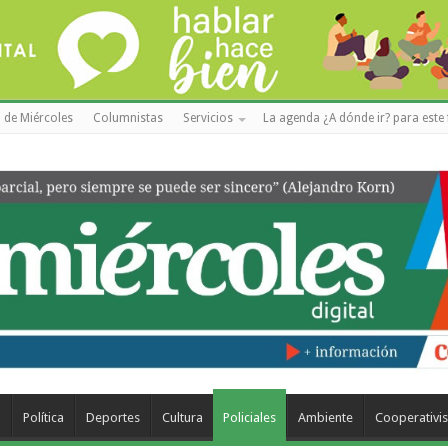
 de Miércoles
Columnistas
Servicios
La agenda ¿A dónde ir? para este 
a
Política
Deportes
Cultura
Policiales
Ambiente
Cooperativi