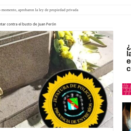
 momento, aprobaron la ley de propiedad privada
s: el 35% de los 90 niños, niñas y adolescentes que esperan una familia tiene CU
tar contra el busto de Juan Perón