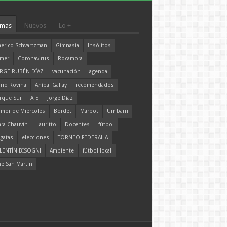
mas
Nuevos
Lo +
erico Schvartzman
Gimnasia
Insólitos
mer
Coronavirus
Rocamora
RGE RUBÉN DÍAZ
vacunación
agenda
rio Rovina
Aníbal Gallay
recomendados
rque Sur
ATE
Jorge Díaz
mor de Miércoles
Bordet
Marbot
Urribarri
ara Chauvín
Lauritto
Docentes
fútbol
gatas
elecciones
TORNEO FEDERAL A
LENTÍN BISOGNI
Ambiente
fútbol local
ne San Martín