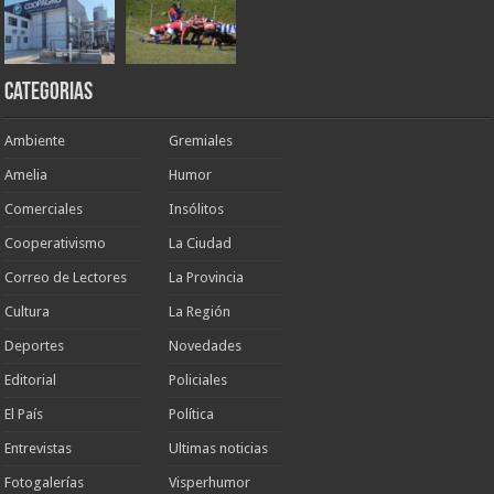
Categorias
Ambiente
Gremiales
Amelia
Humor
Comerciales
Insólitos
Cooperativismo
La Ciudad
Correo de Lectores
La Provincia
Cultura
La Región
Deportes
Novedades
Editorial
Policiales
El País
Política
Entrevistas
Ultimas noticias
Fotogalerías
Visperhumor