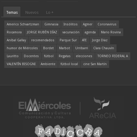
Temas
Nuevos
Lo +
Americo Schvartzman
Gimnasia
Insólitos
Agmer
Coronavirus
Rocamora
JORGE RUBÉN DÍAZ
vacunación
agenda
Mario Rovina
Aníbal Gallay
recomendados
Parque Sur
ATE
Jorge Díaz
humor de Miércoles
Bordet
Marbot
Urribarri
Clara Chauvín
Lauritto
Docentes
fútbol
Regatas
elecciones
TORNEO FEDERAL A
VALENTÍN BISOGNI
Ambiente
fútbol local
cine San Martín