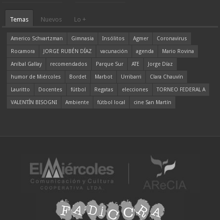
Temas
Nuevos
Lo +
Americo Schvartzman
Gimnasia
Insólitos
Agmer
Coronavirus
Rocamora
JORGE RUBÉN DÍAZ
vacunación
agenda
Mario Rovina
Aníbal Gallay
recomendados
Parque Sur
ATE
Jorge Díaz
humor de Miércoles
Bordet
Marbot
Urribarri
Clara Chauvín
Lauritto
Docentes
fútbol
Regatas
elecciones
TORNEO FEDERAL A
VALENTÍN BISOGNI
Ambiente
fútbol local
cine San Martín