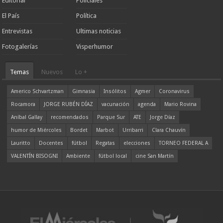
Editorial
Policiales
El País
Política
Entrevistas
Ultimas noticias
Fotogalerías
Visperhumor
Temas
Nuevos
Lo +
Americo Schvartzman
Gimnasia
Insólitos
Agmer
Coronavirus
Rocamora
JORGE RUBÉN DÍAZ
vacunación
agenda
Mario Rovina
Aníbal Gallay
recomendados
Parque Sur
ATE
Jorge Díaz
humor de Miércoles
Bordet
Marbot
Urribarri
Clara Chauvín
Lauritto
Docentes
fútbol
Regatas
elecciones
TORNEO FEDERAL A
VALENTÍN BISOGNI
Ambiente
fútbol local
cine San Martín