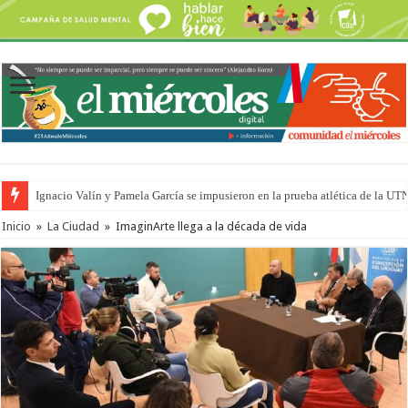
Ignacio Valín y Pamela García se impusieron en la prueba atlética de la UT
Inicio
»
La Ciudad
»
ImaginArte llega a la década de vida