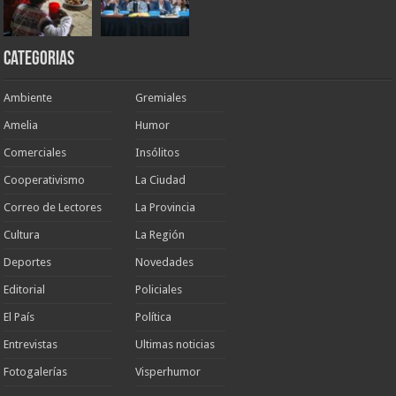
Categorias
Ambiente
Gremiales
Amelia
Humor
Comerciales
Insólitos
Cooperativismo
La Ciudad
Correo de Lectores
La Provincia
Cultura
La Región
Deportes
Novedades
Editorial
Policiales
El País
Política
Entrevistas
Ultimas noticias
Fotogalerías
Visperhumor