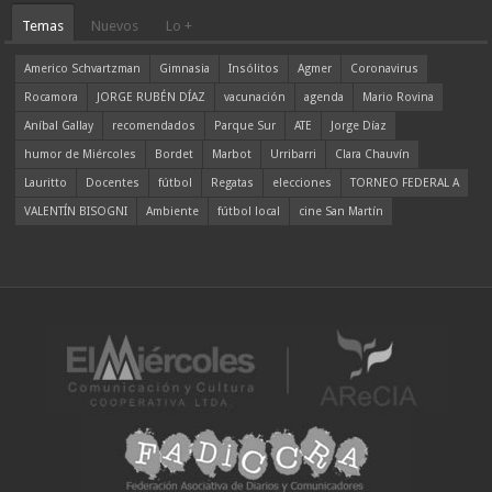
Temas
Nuevos
Lo +
Americo Schvartzman
Gimnasia
Insólitos
Agmer
Coronavirus
Rocamora
JORGE RUBÉN DÍAZ
vacunación
agenda
Mario Rovina
Aníbal Gallay
recomendados
Parque Sur
ATE
Jorge Díaz
humor de Miércoles
Bordet
Marbot
Urribarri
Clara Chauvín
Lauritto
Docentes
fútbol
Regatas
elecciones
TORNEO FEDERAL A
VALENTÍN BISOGNI
Ambiente
fútbol local
cine San Martín