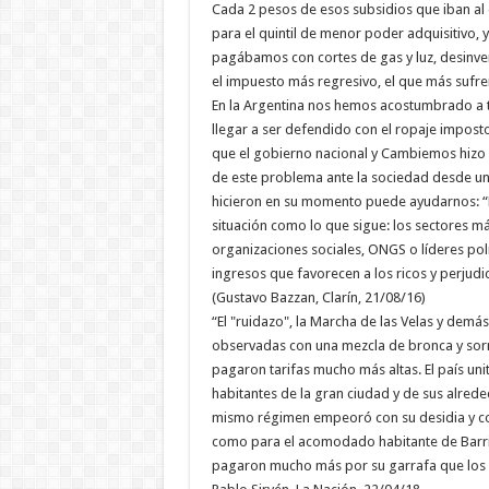
Cada 2 pesos de esos subsidios que iban al q
para el quintil de menor poder adquisitivo,
pagábamos con cortes de gas y luz, desinversió
el impuesto más regresivo, el que más sufre
En la Argentina nos hemos acostumbrado a t
llegar a ser defendido con el ropaje impost
que el gobierno nacional y Cambiemos hizo
de este problema ante la sociedad desde un i
hicieron en su momento puede ayudarnos: “D
situación como lo que sigue: los sectores má
organizaciones sociales, ONGS o líderes pol
ingresos que favorecen a los ricos y perjud
(Gustavo Bazzan, Clarín, 21/08/16)
“El "ruidazo", la Marcha de las Velas y demás
observadas con una mezcla de bronca y sor
pagaron tarifas mucho más altas. El país uni
habitantes de la gran ciudad y de sus alrede
mismo régimen empeoró con su desidia y cor
como para el acomodado habitante de Barrio
pagaron mucho más por su garrafa que los 