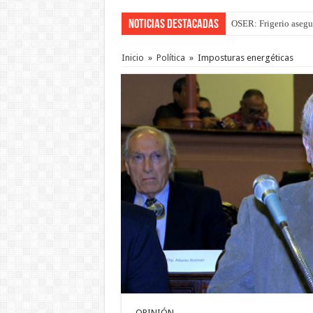
Noticias Destacadas
OSER: Frigerio asegu
La Justicia suspende 
Inicio
»
Política
»
Imposturas energéticas
OPINIÓN