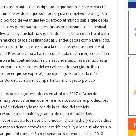
onistas - y antes de los diputados que votaron este proyecto
tamente evidente que solo perseguia el objetivo de desgastar
to politico de vetar una ley que todo el mundo sabia que debia
echo los gobernadores peronistas que se sumaron al festival
ley. Una ley que habría significado un altísimo costo fiscal para
 en muchos casos desfinanciadas y endeudadas como Entre Ríos,
n concurrido en procesión a la Casa Rosada para pedirle al
ue el Presidente iba a hacer lo que había que hacer, y que la iba
aron a las contradicciones o a esconderse. En ese sentido está
recientes expresiones del ex Gobernador Sergio Urribarri
onocer que se expresó, que dijo algo. Habría sido más
r Bordet, con quien compartieron el proyecto político
o a los demás gobernadores en abril del 2017 el Acuerdo
rifas y precios tenían que reflejar los costos de su producción,
rsión eficiente y la mejora de la calidad del servicio.
n esquema razonable y gradual de quita de subsidios
n sobre todo a los ricos y promovían el derroche, y de subsidios
 menos tienen a través de la tarifa social, y a los que ahorran, a
ar que - tal como señaló el senador Naidenoff - "en el 2010