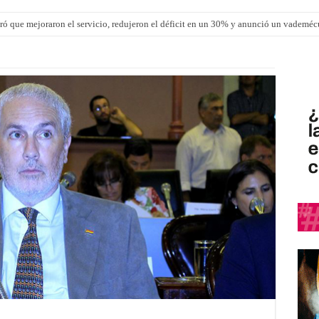
ró que mejoraron el servicio, redujeron el déficit en un 30% y anunció un vademé
los ultraprocesados en las viandas escolares de Entre Ríos