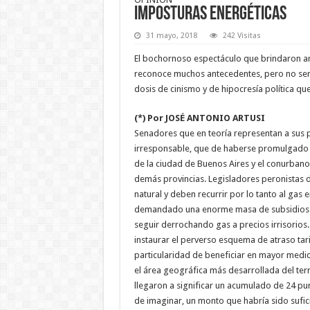
Imposturas energéticas
31 mayo, 2018
242 Visitas
El bochornoso espectáculo que brindaron a
reconoce muchos antecedentes, pero no será 
dosis de cinismo y de hipocresía política que 
(*) Por JOSÉ ANTONIO ARTUSI
Senadores que en teoría representan a sus 
irresponsable, que de haberse promulgado h
de la ciudad de Buenos Aires y el conurban
demás provincias. Legisladores peronistas d
natural y deben recurrir por lo tanto al gas
demandado una enorme masa de subsidios p
seguir derrochando gas a precios irrisorios.
instaurar el perverso esquema de atraso tar
particularidad de beneficiar en mayor medid
el área geográfica más desarrollada del terri
llegaron a significar un acumulado de 24 punt
de imaginar, un monto que habría sido sufici