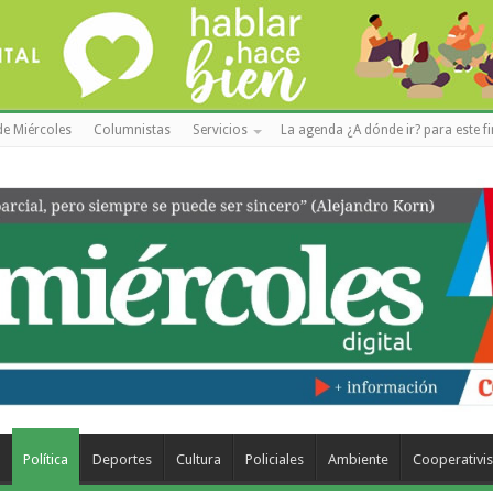
de Miércoles
Columnistas
Servicios
La agenda ¿A dónde ir? para este f
a
Política
Deportes
Cultura
Policiales
Ambiente
Cooperativi