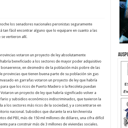
noche los senadores nacionales peronistas seguramente
tan fácil encontrar alguno que lo equipare en cuanto a las
se vertieron allí.
Ausp
provincias votaron un proyecto de ley absolutamente
abría beneficiado a los sectores de mayor poder adquisitivo
o bonaerense, en desmedro de la población más pobre de las
e provincias que tienen buena parte de su población sin gas
 envasado en garrafas votaron un proyecto de ley que habría
ara que los ricos de Puerto Madero o la Recoleta puedan
 Votaron un proyecto de ley que habría significado volver a
ifario y subsidios económicos indiscriminados, que tuvieron la
a a los sectores más ricos de la sociedad, y a concentrarse en
torio nacional. Subsidios que durante la era kirchnerista
os del PBI, más de 150 mil millones de dólares, una cifra difícil
ente para construir más de 3 millones de viviendas sociales.