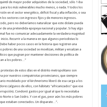
uintil de mayor poder adquisitivo de la sociedad, sólo 1 iba
 y para los más vulnerables mucho menos, o nada. Y todos los
n en el sector energético, déficit fiscal y alta inflación, o sea
n los sectores con ingresos fijos y de menores ingresos.
odo, pero no deberíamos naturalizar que este dislate pueda
or de una pretendida epopeya nacional y popular. Si hay algo
 mal fue no comunicar adecuadamente la verdadera magnitud
nicio. Recurrir a la manera en que algunos periodistas lo
ebe haber pocos casos en la historia que registren una
s pobres de una sociedad se movilizan, militan y ensalzan a
íticos que pugnan por mantener decisiones de política de
ican a los pobres…”
 protestas de estos días en el distrito metropolitano son
na por nuestros compatriotas provincianos, que siempre
tario modelado por el kirchnerismo liberó de esa carga a los
dores (algunos de ellos, con hábitats "africanizados" que ese
rupción). Condonó gastos por igual al que lo necesitaba
 Norte o San Isidro. Y con el gas, peor aún: los más pobres
que estaban conectados. Un disparate…”.