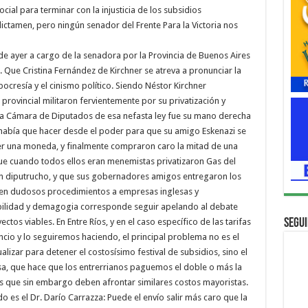
cial para terminar con la injusticia de los subsidios
ictamen, pero ningún senador del Frente Para la Victoria nos
de ayer a cargo de la senadora por la Provincia de Buenos Aires
. Que Cristina Fernández de Kirchner se atreva a pronunciar la
ipocresía y el cinismo político. Siendo Néstor Kirchner
provincial militaron fervientemente por su privatización y
 la Cámara de Diputados de esa nefasta ley fue su mano derecha
e había que hacer desde el poder para que su amigo Eskenazi se
er una moneda, y finalmente compraron caro la mitad de una
e cuando todos ellos eran menemistas privatizaron Gas del
un diputrucho, y que sus gobernadores amigos entregaron los
 en dudosos procedimientos a empresas inglesas y
abilidad y demagogia corresponde seguir apelando al debate
tos viables. En Entre Ríos, y en el caso específico de las tarifas
Segui
ncio y lo seguiremos haciendo, el principal problema no es el
lizar para detener el costosísimo festival de subsidios, sino el
a, que hace que los entrerrianos paguemos el doble o más la
s que sin embargo deben afrontar similares costos mayoristas.
o es el Dr. Darío Carrazza: Puede el envío salir más caro que la