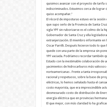
quisimos avanzar con el proyecto de tarifa so
indiscriminados. Estuvimos cerca de lograr d
quiso acompañar."
El récord de imposturas estuvo en la sesión 
que supo serlo de la Provincia de Santa Cruz
sigla YPF sin ruborizarse es el colmo de la h
Gobernador de Santa Cruz y ella legisladora 
extranjerización. El miembro informante en
Oscar Parrilli. Después hicieron todo lo qu
quede con una parte de la empresa sin pon
YPF vaciada. Podríamos recordar también qu
Estado con la inestimable colaboración de 
yacimientos de hidrocarburos más valiosos
norteamericanas . Frente a tanta irrespons
racional y respetuoso, sobre la base de proyec
eléctricas, lo hemos señalado hasta el cansa
costo mayorista, que era imprescindible actua
desmesurado costo de distribución de Eners
energía eléctrica que en provincias hermana
El que mejor, con más claridad lo ha graficad