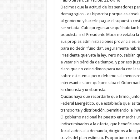
Pablo Sirvén, La Nación, 22/04/18
Decimos que la actitud de los senadores per
demagogico - es hipocrita porque es absolu
al gobierno y hacerle pagar el supuesto cos
ser vetada. Cabe preguntarse qué habrían h
populista si el Presidente Macri no vetaba la 
sus propias administraciones provinciales,
para no decir "fundida". Seguramente habría
Presidente que vete la ley. Pero no, sabían q
a vetar sin pérdida de tiempo, y por eso jug
claro que no coincidimos para nada con las 
sobre este tema, pero debemos al menos rec
interesante saber qué pensaba el Gobernado
kirchnerista y urribarrista.
Quizás haya que recordarle que firmó, junt
Federal Energético, que establecía que las ta
transporte y distribución, permitiendo la inve
El gobierno nacional ha puesto en marcha u
indiscriminados a la oferta, que beneficiaba
focalizados a la demanda, dirigidos a los que
través del plan estímulo. Es oportuno record