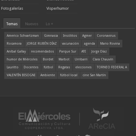
Fotogalerías
Visperhumor
Temas
Nuevos
Lo +
Americo Schvartzman
Gimnasia
Insólitos
Agmer
Coronavirus
Rocamora
JORGE RUBÉN DÍAZ
vacunación
agenda
Mario Rovina
Aníbal Gallay
recomendados
Parque Sur
ATE
Jorge Díaz
humor de Miércoles
Bordet
Marbot
Urribarri
Clara Chauvín
Lauritto
Docentes
fútbol
Regatas
elecciones
TORNEO FEDERAL A
VALENTÍN BISOGNI
Ambiente
fútbol local
cine San Martín