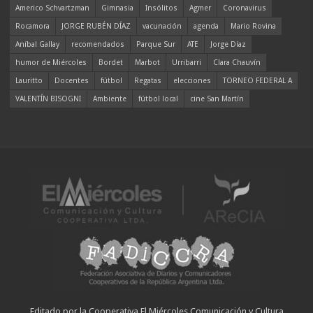
Americo Schvartzman
Gimnasia
Insólitos
Agmer
Coronavirus
Rocamora
JORGE RUBÉN DÍAZ
vacunación
agenda
Mario Rovina
Aníbal Gallay
recomendados
Parque Sur
ATE
Jorge Díaz
humor de Miércoles
Bordet
Marbot
Urribarri
Clara Chauvín
Lauritto
Docentes
fútbol
Regatas
elecciones
TORNEO FEDERAL A
VALENTÍN BISOGNI
Ambiente
fútbol local
cine San Martín
Editado por la Cooperativa El Miércoles Comunicación y Cultura