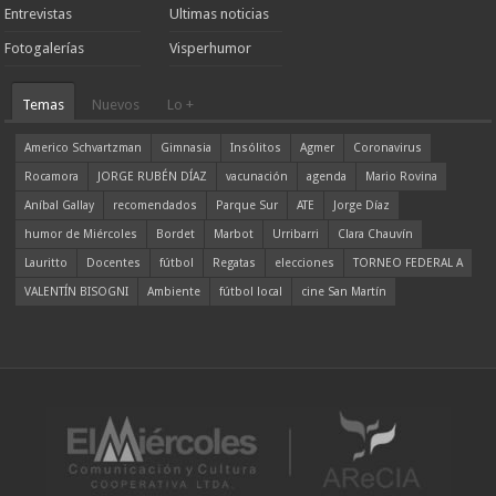
Entrevistas
Ultimas noticias
Fotogalerías
Visperhumor
Temas
Nuevos
Lo +
Americo Schvartzman
Gimnasia
Insólitos
Agmer
Coronavirus
Rocamora
JORGE RUBÉN DÍAZ
vacunación
agenda
Mario Rovina
Aníbal Gallay
recomendados
Parque Sur
ATE
Jorge Díaz
humor de Miércoles
Bordet
Marbot
Urribarri
Clara Chauvín
Lauritto
Docentes
fútbol
Regatas
elecciones
TORNEO FEDERAL A
VALENTÍN BISOGNI
Ambiente
fútbol local
cine San Martín