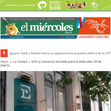
Ignacio Valín y Pamela García se impusieron en la prueba atlética de la UT
Traigo el litoral en mi canción: 100 años de Aníbal Sampayo
Inicio
»
La Ciudad
»
Info y concursos docente para el miércoles 20 de
marzo