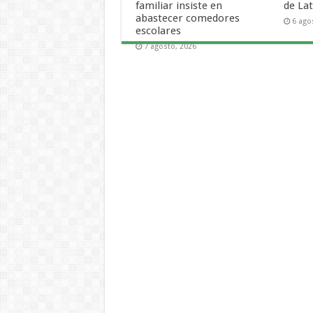
familiar insiste en
de La
abastecer comedores
6 ago
escolares
7 agosto, 2026