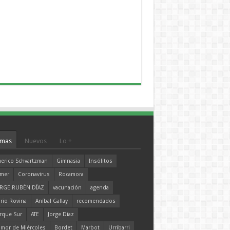
mas
Nuevos
Lo +
erico Schvartzman
Gimnasia
Insólitos
mer
Coronavirus
Rocamora
RGE RUBÉN DÍAZ
vacunación
agenda
rio Rovina
Aníbal Gallay
recomendados
rque Sur
ATE
Jorge Díaz
mor de Miércoles
Bordet
Marbot
Urribarri