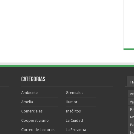
Categorias
Te
Ambiente
Gremiales
Am
Amelia
Humor
Ag
JO
Comerciales
Insólitos
Ma
Cooperativismo
La Ciudad
Pa
Correo de Lectores
La Provincia
hu