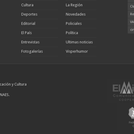
Cultura
La Región
Cl
Deportes
Novedades
Re
VA
Editorial
Policiales
ci
El País
Política
Entrevistas
Ultimas noticias
Fotogalerías
Visperhumor
cación y Cultura
INAES.