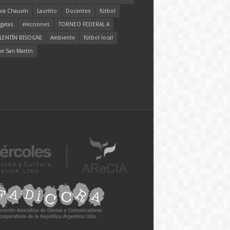
ara Chauvín
Lauritto
Docentes
fútbol
gatas
elecciones
TORNEO FEDERAL A
LENTÍN BISOGNI
Ambiente
fútbol local
ne San Martín