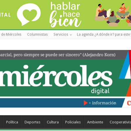
 de Miércoles
Columnistas
Servicios
La agenda ¿A dónde ir? para este 
Política
Deportes
Cultura
Policiales
Ambiente
Cooperativi