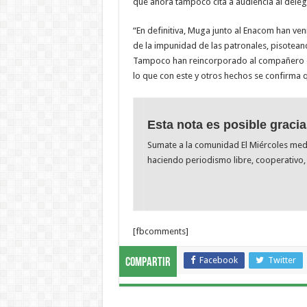
que ahora tampoco cita a audiencia al deleg
“En definitiva, Muga junto al Enacom han ven
de la impunidad de las patronales, pisoteand
Tampoco han reincorporado al compañero op
lo que con este y otros hechos se confirma q
Esta nota es posible gracia
Sumate a la comunidad El Miércoles me
haciendo periodismo libre, cooperativo, 
[fbcomments]
Facebook
Twitter
Compartir