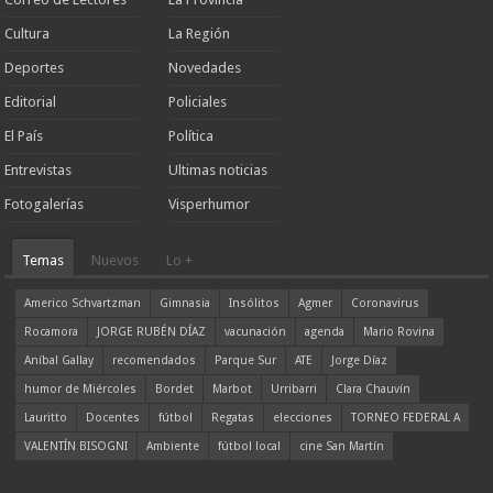
Cultura
La Región
Deportes
Novedades
Editorial
Policiales
El País
Política
Entrevistas
Ultimas noticias
Fotogalerías
Visperhumor
Temas
Nuevos
Lo +
Americo Schvartzman
Gimnasia
Insólitos
Agmer
Coronavirus
Rocamora
JORGE RUBÉN DÍAZ
vacunación
agenda
Mario Rovina
Aníbal Gallay
recomendados
Parque Sur
ATE
Jorge Díaz
humor de Miércoles
Bordet
Marbot
Urribarri
Clara Chauvín
Lauritto
Docentes
fútbol
Regatas
elecciones
TORNEO FEDERAL A
VALENTÍN BISOGNI
Ambiente
fútbol local
cine San Martín