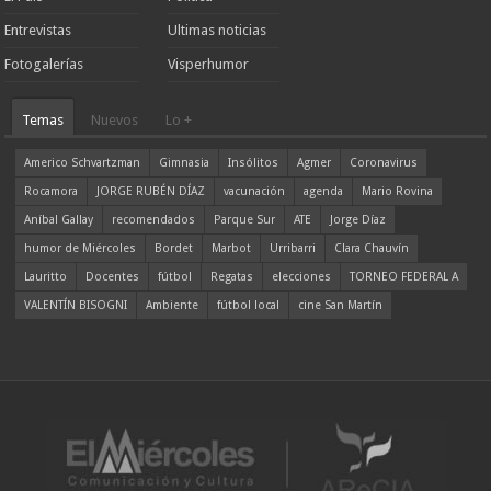
Entrevistas
Ultimas noticias
Fotogalerías
Visperhumor
Temas
Nuevos
Lo +
Americo Schvartzman
Gimnasia
Insólitos
Agmer
Coronavirus
Rocamora
JORGE RUBÉN DÍAZ
vacunación
agenda
Mario Rovina
Aníbal Gallay
recomendados
Parque Sur
ATE
Jorge Díaz
humor de Miércoles
Bordet
Marbot
Urribarri
Clara Chauvín
Lauritto
Docentes
fútbol
Regatas
elecciones
TORNEO FEDERAL A
VALENTÍN BISOGNI
Ambiente
fútbol local
cine San Martín