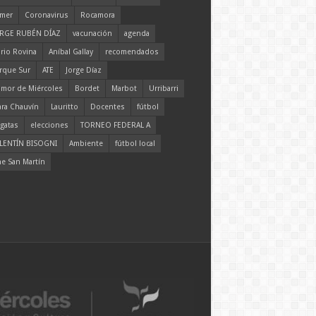
mer
Coronavirus
Rocamora
RGE RUBÉN DÍAZ
vacunación
agenda
rio Rovina
Aníbal Gallay
recomendados
rque Sur
ATE
Jorge Díaz
mor de Miércoles
Bordet
Marbot
Urribarri
ara Chauvín
Lauritto
Docentes
fútbol
gatas
elecciones
TORNEO FEDERAL A
LENTÍN BISOGNI
Ambiente
fútbol local
ne San Martín