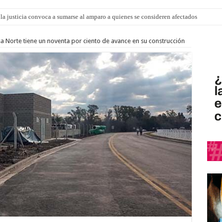
la justicia convoca a sumarse al amparo a quienes se consideren afectados
o” para agostocon sus días y horarios
 Norte tiene un noventa por ciento de avance en su construcción