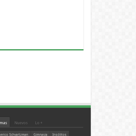
mas
Nuevos
Lo +
erico Schvartzman
Gimnasia
Insólitos