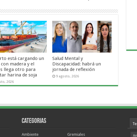
erto está cargando un
Salud Mental y
 con madera y el
Discapacidad: habrá un
s llega otro para
jornada de reflexión
tar harina de soja
9 agosto, 2026
sto, 2026
Categorias
Te
Ambiente
Gremiales
Am