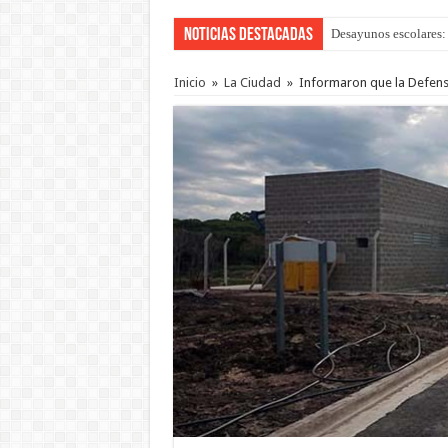
Noticias Destacadas
Desayunos escolares: 
“La Feria en tu Barri
Inicio
»
La Ciudad
»
Informaron que la Defensa