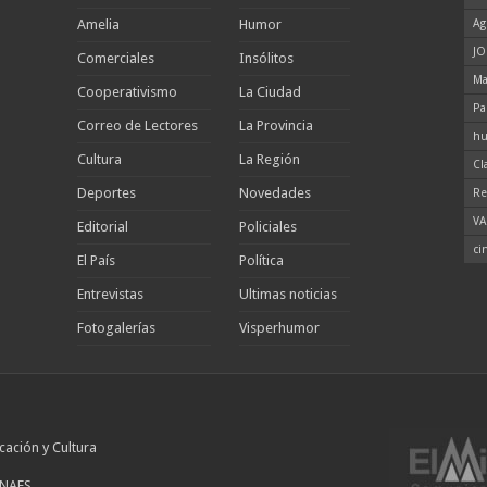
Amelia
Humor
Ag
JO
Comerciales
Insólitos
Ma
Cooperativismo
La Ciudad
Pa
Correo de Lectores
La Provincia
hu
Cultura
La Región
Cl
Deportes
Novedades
Re
VA
Editorial
Policiales
ci
El País
Política
Entrevistas
Ultimas noticias
Fotogalerías
Visperhumor
cación y Cultura
INAES.