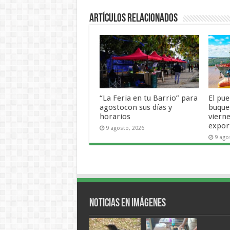
Artículos Relacionados
“La Feria en tu Barrio” para
El pu
agostocon sus días y
buque
horarios
vierne
expor
9 agosto, 2026
9 ago
Noticias en Imágenes