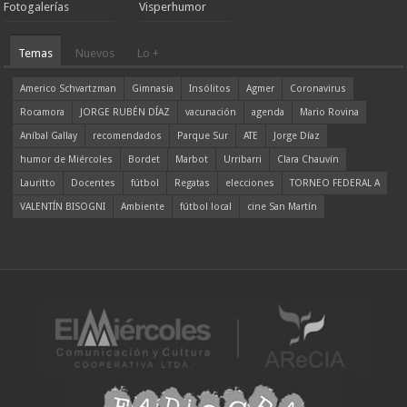
Fotogalerías
Visperhumor
Temas
Nuevos
Lo +
Americo Schvartzman
Gimnasia
Insólitos
Agmer
Coronavirus
Rocamora
JORGE RUBÉN DÍAZ
vacunación
agenda
Mario Rovina
Aníbal Gallay
recomendados
Parque Sur
ATE
Jorge Díaz
humor de Miércoles
Bordet
Marbot
Urribarri
Clara Chauvín
Lauritto
Docentes
fútbol
Regatas
elecciones
TORNEO FEDERAL A
VALENTÍN BISOGNI
Ambiente
fútbol local
cine San Martín