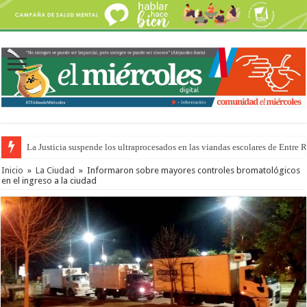
La Justicia suspende los ultraprocesados en las viandas escolares de Entre 
Se presentará la obra “La Runfla de los Macanos”
Inicio
»
La Ciudad
»
Informaron sobre mayores controles bromatológicos
en el ingreso a la ciudad