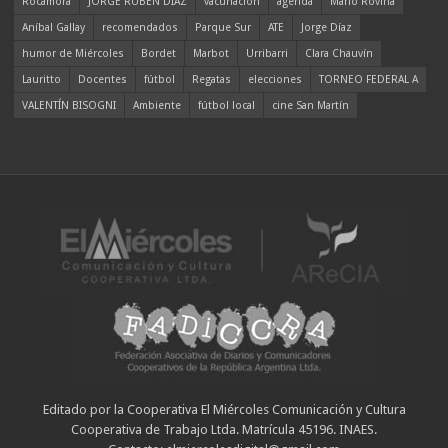
Rocamora
JORGE RUBÉN DÍAZ
vacunación
agenda
Mario Rovina
Aníbal Gallay
recomendados
Parque Sur
ATE
Jorge Díaz
humor de Miércoles
Bordet
Marbot
Urribarri
Clara Chauvín
Lauritto
Docentes
fútbol
Regatas
elecciones
TORNEO FEDERAL A
VALENTÍN BISOGNI
Ambiente
fútbol local
cine San Martín
Editado por la Cooperativa El Miércoles Comunicación y Cultura
Cooperativa de Trabajo Ltda. Matrícula 45196. INAES.