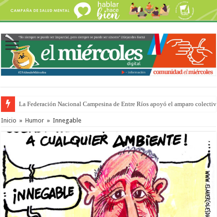
La Federación Nacional Campesina de Entre Ríos apoyó el amparo colectiv
Inicio
»
Humor
»
Innegable