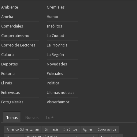
Ambiente
Gremiales
Amelia
Humor
Comerciales
Insólitos
Cooperativismo
La Ciudad
Correo de Lectores
La Provincia
Cultura
La Región
Deportes
Novedades
Editorial
Policiales
El País
Política
Entrevistas
Ultimas noticias
Fotogalerías
Visperhumor
Temas
Nuevos
Lo +
Americo Schvartzman
Gimnasia
Insólitos
Agmer
Coronavirus