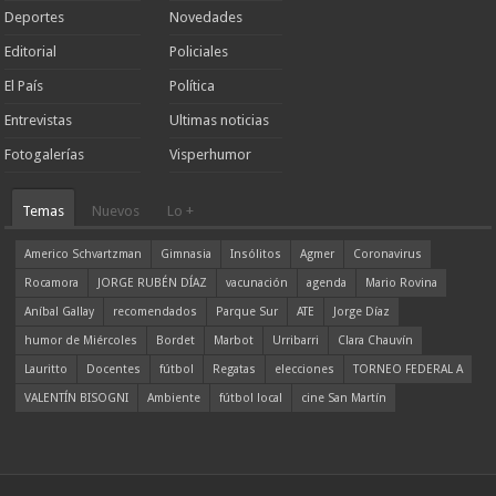
Deportes
Novedades
Editorial
Policiales
El País
Política
Entrevistas
Ultimas noticias
Fotogalerías
Visperhumor
Temas
Nuevos
Lo +
Americo Schvartzman
Gimnasia
Insólitos
Agmer
Coronavirus
Rocamora
JORGE RUBÉN DÍAZ
vacunación
agenda
Mario Rovina
Aníbal Gallay
recomendados
Parque Sur
ATE
Jorge Díaz
humor de Miércoles
Bordet
Marbot
Urribarri
Clara Chauvín
Lauritto
Docentes
fútbol
Regatas
elecciones
TORNEO FEDERAL A
VALENTÍN BISOGNI
Ambiente
fútbol local
cine San Martín