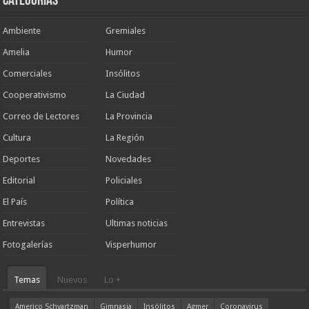
Categorias
Ambiente
Gremiales
Amelia
Humor
Comerciales
Insólitos
Cooperativismo
La Ciudad
Correo de Lectores
La Provincia
Cultura
La Región
Deportes
Novedades
Editorial
Policiales
El País
Política
Entrevistas
Ultimas noticias
Fotogalerías
Visperhumor
Temas
Nuevos
Lo +
Americo Schvartzman
Gimnasia
Insólitos
Agmer
Coronavirus