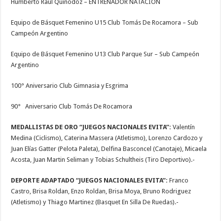
Humberto Raúl Quinodóz – ENTRENADOR NATACIÓN
Equipo de Básquet Femenino U15 Club Tomás De Rocamora – Sub
Campeón Argentino
Equipo de Básquet Femenino U13 Club Parque Sur – Sub Campeón
Argentino
100° Aniversario Club Gimnasia y Esgrima
90° Aniversario Club Tomás De Rocamora
MEDALLISTAS DE ORO “JUEGOS NACIONALES EVITA”:
Valentín
Medina (Ciclismo), Caterina Massera (Atletismo), Lorenzo Cardozo y
Juan Elías Gatter (Pelota Paleta), Delfina Basconcel (Canotaje), Micaela
Acosta, Juan Martin Seliman y Tobias Schultheis (Tiro Deportivo).-
DEPORTE ADAPTADO “JUEGOS NACIONALES EVITA”:
Franco
Castro, Brisa Roldan, Enzo Roldan, Brisa Moya, Bruno Rodriguez
(Atletismo) y Thiago Martinez (Basquet En Silla De Ruedas).-