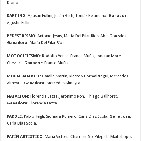
Diorio.
KARTING:
Agustin Fullini, Julián Berti, Tomás Pelandino
. Ganador:
Agustin Fullini.
PEDESTRISMO:
Antonio Jesus, María Del Pilar Ríos, Abel Gonzalez
.
Ganadora:
María Del Pilar Ríos.
MOTOCICLISMO:
Rodolfo Vence, Franco Muñiz, Jonatan Morel
Chevillet
. Ganador:
Franco Muñiz.
MOUNTAIN BIKE:
Camilo Martin, Ricardo Hormaiztegui, Mercedes
Almeyra
. Ganadora:
Mercedes Almeyra.
NATACIÓN:
Florencia Lazza, Jerónimo Roh, Thiago Ballhorst
.
Ganadora:
Florencia Lazza.
PADDLE:
Pablo Tegli, Siomara Romero, Carla Díaz Scola
. Ganadora:
Carla Díaz Scola.
PATÍN ARTISTICO:
María Victoria Charrieri, Sol Pilepich, Maite Lopez
.