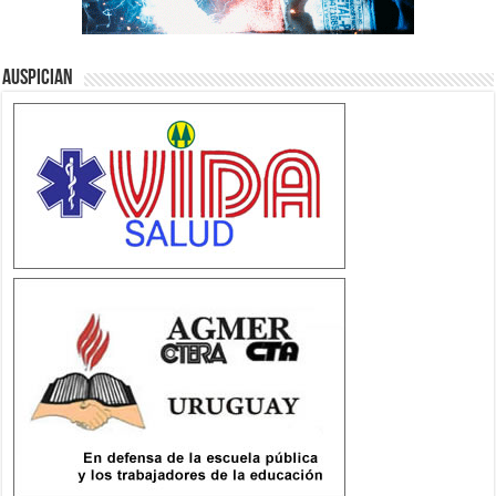
Auspician