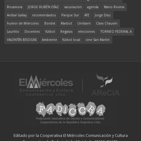
Rocamora
JORGE RUBÉN DÍAZ
vacunación
agenda
Mario Rovina
Aníbal Gallay
recomendados
Parque Sur
ATE
Jorge Díaz
humor de Miércoles
Bordet
Marbot
Urribarri
Clara Chauvín
Lauritto
Docentes
fútbol
Regatas
elecciones
TORNEO FEDERAL A
VALENTÍN BISOGNI
Ambiente
fútbol local
cine San Martín
Editado por la Cooperativa El Miércoles Comunicación y Cultura