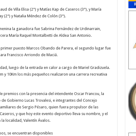
de Villa Elisa (2°) y Matías Kap de Caseros (3°), y María
 (2°) y Natalia Méndez de Colón (3°).
menina la ganadora fue Sabrina Fernández de Urdinarrain,
cera María Raquel Montalbetti de Aldea San Antonio.
el primer puesto Marcos Obando de Parera, el segundo lugar fue
para Francisco Arriondo de Maciá.
alidad, luego de la entrada en calor a cargo de Mariel Gradizuela.
m y 10Km los más pequeños realizaron una carrera recreativa
 de premios con la presencia del intendente Oscar Francou, la
o de Gobierno Lucas Trovalesi, e integrantes del Concejo
amiliares de Sergio Pésaro, quien fuera propulsor de las
Caseros, y que hoy este evento deportivo lleva su nombre, y el
la localidad, Valentín Ávalos.
pos, se encuentran disponibles