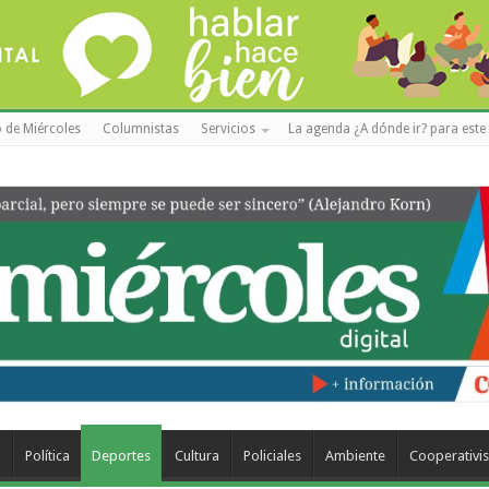
 de Miércoles
Columnistas
Servicios
La agenda ¿A dónde ir? para este 
a
Política
Deportes
Cultura
Policiales
Ambiente
Cooperativi