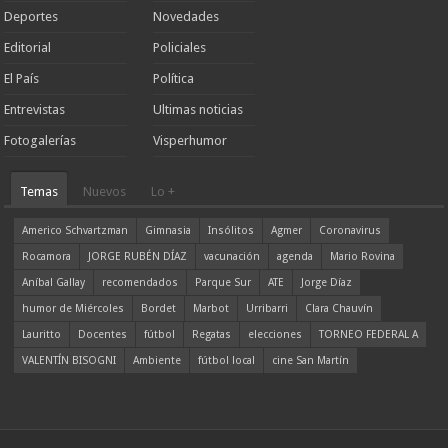
Deportes
Novedades
Editorial
Policiales
El País
Política
Entrevistas
Ultimas noticias
Fotogalerías
Visperhumor
Temas
Nuevos
Lo +
Americo Schvartzman
Gimnasia
Insólitos
Agmer
Coronavirus
Rocamora
JORGE RUBÉN DÍAZ
vacunación
agenda
Mario Rovina
Aníbal Gallay
recomendados
Parque Sur
ATE
Jorge Díaz
humor de Miércoles
Bordet
Marbot
Urribarri
Clara Chauvín
Lauritto
Docentes
fútbol
Regatas
elecciones
TORNEO FEDERAL A
VALENTÍN BISOGNI
Ambiente
fútbol local
cine San Martín