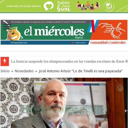
La Justicia suspende los ultraprocesados en las viandas escolares de Entre 
Se presentará la obra “La Runfla de los Macanos”
Inicio
»
Novedades
»
José Antonio Artusi: “Lo de Tinelli es una payasada”