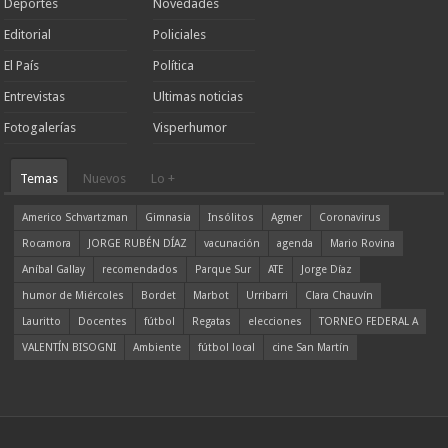
Deportes
Novedades
Editorial
Policiales
El País
Política
Entrevistas
Ultimas noticias
Fotogalerías
Visperhumor
Temas
Nuevos
Lo +
Americo Schvartzman
Gimnasia
Insólitos
Agmer
Coronavirus
Rocamora
JORGE RUBÉN DÍAZ
vacunación
agenda
Mario Rovina
Aníbal Gallay
recomendados
Parque Sur
ATE
Jorge Díaz
humor de Miércoles
Bordet
Marbot
Urribarri
Clara Chauvín
Lauritto
Docentes
fútbol
Regatas
elecciones
TORNEO FEDERAL A
VALENTÍN BISOGNI
Ambiente
fútbol local
cine San Martín