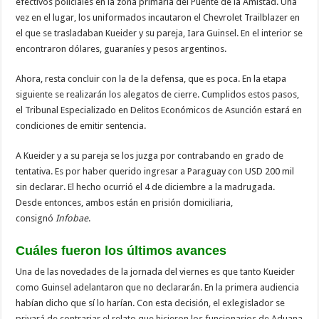
efectivos policiales en la zona primaria del Puente de la Amistad. Una
vez en el lugar, los uniformados incautaron el Chevrolet Trailblazer en
el que se trasladaban Kueider y su pareja, Iara Guinsel. En el interior se
encontraron dólares, guaraníes y pesos argentinos.
Ahora, resta concluir con la de la defensa, que es poca. En la etapa
siguiente se realizarán los alegatos de cierre. Cumplidos estos pasos,
el Tribunal Especializado en Delitos Económicos de Asunción estará en
condiciones de emitir sentencia.
A Kueider y a su pareja se los juzga por contrabando en grado de
tentativa. Es por haber querido ingresar a Paraguay con USD 200 mil
sin declarar. El hecho ocurrió el 4 de diciembre a la madrugada.
Desde entonces, ambos están en prisión domiciliaria,
consignó
Infobae
.
Cuáles fueron los últimos avances
Una de las novedades de la jornada del viernes es que tanto Kueider
como Guinsel adelantaron que no declararán. En la primera audiencia
habían dicho que sí lo harían. Con esta decisión, el exlegislador se
privará de contrariar el relato que hicieron los funcionarios de Aduana