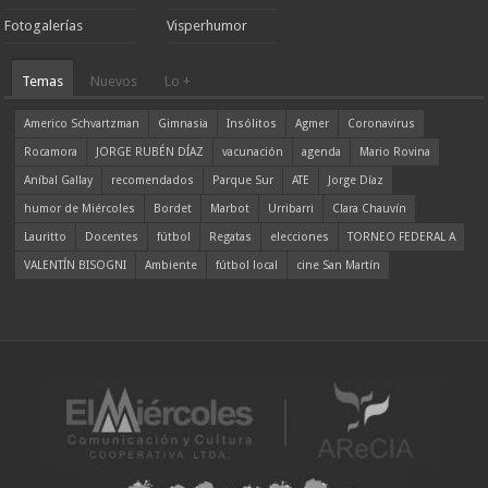
Fotogalerías
Visperhumor
Temas
Nuevos
Lo +
Americo Schvartzman
Gimnasia
Insólitos
Agmer
Coronavirus
Rocamora
JORGE RUBÉN DÍAZ
vacunación
agenda
Mario Rovina
Aníbal Gallay
recomendados
Parque Sur
ATE
Jorge Díaz
humor de Miércoles
Bordet
Marbot
Urribarri
Clara Chauvín
Lauritto
Docentes
fútbol
Regatas
elecciones
TORNEO FEDERAL A
VALENTÍN BISOGNI
Ambiente
fútbol local
cine San Martín