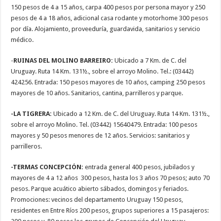
150 pesos de 4 a 15 años, carpa 400 pesos por persona mayor y 250
pesos de 4 a 18 años, adicional casa rodante y motorhome 300 pesos
por día. Alojamiento, proveeduría, guardavida, sanitarios y servicio
médico.
-
RUINAS DEL MOLINO BARREIRO:
Ubicado a 7 Km. de C. del
Uruguay. Ruta 14 Km. 131½., sobre el arroyo Molino. Tel.: (03442)
424256. Entrada: 150 pesos mayores de 10 años, camping 250 pesos
mayores de 10 años. Sanitarios, cantina, parrilleros y parque.
-LA TIGRERA:
Ubicado a 12 Km. de C. del Uruguay. Ruta 14 Km. 131½.,
sobre el arroyo Molino. Tel. (03442) 15640479. Entrada: 100 pesos
mayores y 50 pesos menores de 12 años. Servicios: sanitarios y
parrilleros.
-TERMAS CONCEPCIÓN:
entrada general 400 pesos, jubilados y
mayores de 4 a 12 años 300 pesos, hasta los 3 años 70 pesos; auto 70
pesos. Parque acuático abierto sábados, domingos y feriados.
Promociones: vecinos del departamento Uruguay 150 pesos,
residentes en Entre Ríos 200 pesos, grupos superiores a 15 pasajeros: