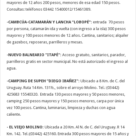
mayores de 12 años 200 pesos, menores de esa edad 150 pesos.
Consultas: teléfonos 03442 15400012/15461389.
-CAMBCÚA-CATAMARÁN Y LANCHA “LOBOPÉ”:
entrada 70 pesos
por persona, catamarán ida y vuelta (con ingreso a la isla) 300 pesos
mayores y 100 pesos menores de 12 años. Cantina, sanitarios; alquiler
de gazebos, reposeras, parrilleros y mesas.
-NUEVO BALNEARIO "ITAPÉ":
Acceso gratuito, sanitarios, parador,
parrilleros gratis en sector municipal. No está autorizado el ingreso al
agua.
-CAMPING DE SUPEH “DIEGO IBAÑEZ":
Ubicado a 8 Km. de C. del
Uruguay. Ruta 14 Km. 131½., sobre el arroyo Molino. Tel.: (03442)
425683 15540320. Entrada 130 pesos mayores y 50 pesos menores,
camping 250 pesos mayores y 150 pesos menores, carpa por única
vez 100 pesos. Cantina, luminarias, limpieza y duchas con agua
caliente.
- EL VIEJO MOLINO:
Ubicada a 20 Km. Al N. de C. del Uruguay. R 14
Km. 142. Tel.:(03442) 425160. Entrada 300 pesos mayores de 15 años y