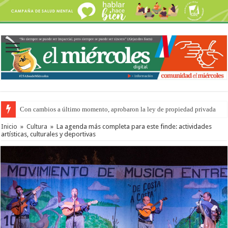
Con cambios a último momento, aprobaron la ley de propiedad privada
Del viernes 7 al domingo 9 de agosto: la agenda ¿A dónde ir? para este find
Inicio
»
Cultura
»
La agenda más completa para este finde: actividades
artísticas, culturales y deportivas