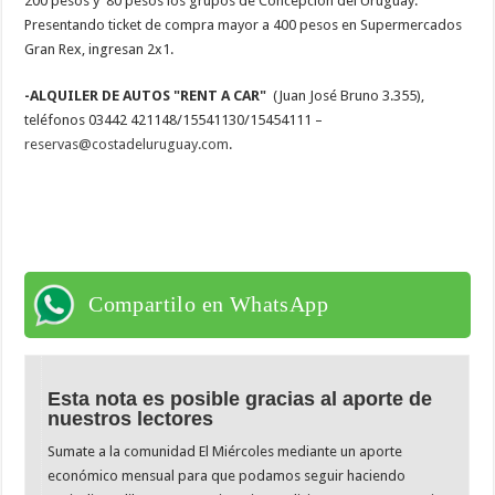
200 pesos y 80 pesos los grupos de Concepción del Uruguay.
Presentando ticket de compra mayor a 400 pesos en Supermercados
Gran Rex, ingresan 2x1.
-ALQUILER DE AUTOS "RENT A CAR"
(Juan José Bruno 3.355),
teléfonos 03442 421148/15541130/15454111 –
reservas@costadeluruguay.com
.
Compartilo en WhatsApp
Esta nota es posible gracias al aporte de
nuestros lectores
Sumate a la comunidad El Miércoles mediante un aporte
económico mensual para que podamos seguir haciendo