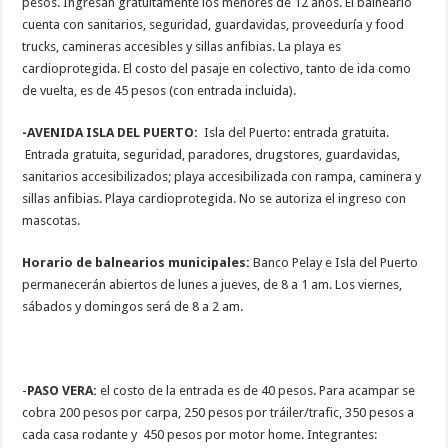
pesos. Ingresan gratuitamente los menores de 12 años. El balneario
cuenta con sanitarios, seguridad, guardavidas, proveeduría y food
trucks, camineras accesibles y sillas anfibias. La playa es
cardioprotegida. El costo del pasaje en colectivo, tanto de ida como
de vuelta, es de 45 pesos (con entrada incluida).
-AVENIDA ISLA DEL PUERTO:
Isla del Puerto: entrada gratuita.
Entrada gratuita, seguridad, paradores, drugstores, guardavidas,
sanitarios accesibilizados; playa accesibilizada con rampa, caminera y
sillas anfibias. Playa cardioprotegida. No se autoriza el ingreso con
mascotas.
Horario de balnearios municipales:
Banco Pelay e Isla del Puerto
permanecerán abiertos de lunes a jueves, de 8 a 1 am. Los viernes,
sábados y domingos será de 8 a 2 am.
-
PASO VERA:
el costo de la entrada es de 40 pesos. Para acampar se
cobra 200 pesos por carpa, 250 pesos por tráiler/trafic, 350 pesos a
cada casa rodante y 450 pesos por motor home. Integrantes: