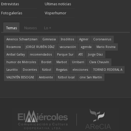
Entrevistas
Ultimas noticias
Fotogalerías
Visperhumor
Temas
Nuevos
Lo +
Americo Schvartzman
Gimnasia
Insólitos
Agmer
Coronavirus
Rocamora
JORGE RUBÉN DÍAZ
vacunación
agenda
Mario Rovina
Aníbal Gallay
recomendados
Parque Sur
ATE
Jorge Díaz
humor de Miércoles
Bordet
Marbot
Urribarri
Clara Chauvín
Lauritto
Docentes
fútbol
Regatas
elecciones
TORNEO FEDERAL A
VALENTÍN BISOGNI
Ambiente
fútbol local
cine San Martín