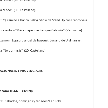
a “Coco”. (3D-Castellano).
979, camino a Banco Pelay). Show de Stand Up con Franco vela.
Se presentará “Más independientes que Cataluña”
(Ver nota).
zamón). Liga provincial de básquet. Luciano de Urdinarrain.
ta “No dormirás”. (2D-Castellano).
ACIONALES Y PROVINCIALES
éfono 03442 – 432620)
.30. Sábados, domingos y feriados 9 a 18.30.