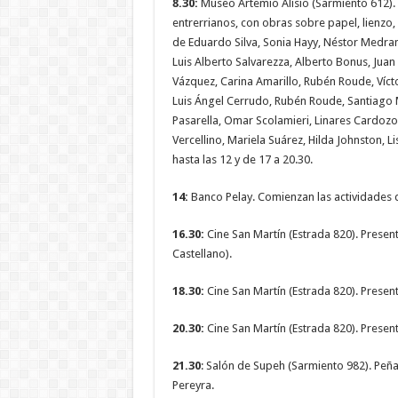
8.30:
Museo Artemio Alisio (Sarmiento 612).
entrerrianos, con obras sobre papel, lienzo
de Eduardo Silva, Sonia Hayy, Néstor Medran
Luis Alberto Salvarezza, Alberto Bonus, Jua
Vázquez, Carina Amarillo, Rubén Roude, Vícto
Luis Ángel Cerrudo, Rubén Roude, Santiago M
Pasarella, Omar Scolamieri, Linares Cardozo
Vercellino, Mariela Suárez, Hilda Johnston, Li
hasta las 12 y de 17 a 20.30.
14:
Banco Pelay. Comienzan las actividades d
16.30:
Cine San Martín (Estrada 820). Present
Castellano).
18.30:
Cine San Martín (Estrada 820). Presen
20.30:
Cine San Martín (Estrada 820). Presen
21.30
: Salón de Supeh (Sarmiento 982). Peñ
Pereyra.