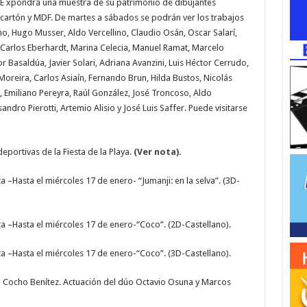
 E xpondrá una muestra de su patrimonio de dibujantes
, cartón y MDF. De martes a sábados se podrán ver los trabajos
o, Hugo Musser, Aldo Vercellino, Claudio Osán, Oscar Salarí,
n Carlos Eberhardt, Marina Celecia, Manuel Ramat, Marcelo
r Basaldúa, Javier Solari, Adriana Avanzini, Luis Héctor Cerrudo,
oreira, Carlos Asiaín, Fernando Brun, Hilda Bustos, Nicolás
, Emiliano Pereyra, Raúl González, José Troncoso, Aldo
sandro Pierotti, Artemio Alisio y José Luis Saffer. Puede visitarse
eportivas de la Fiesta de la Playa
.
(Ver nota).
a –Hasta el miércoles 17 de enero- “Jumanji: en la selva”. (3D-
ta –Hasta el miércoles 17 de enero-“Coco”. (2D-Castellano).
ta –Hasta el miércoles 17 de enero-“Coco”. (3D-Castellano).
a Cocho Benítez. Actuación del dúo Octavio Osuna y Marcos