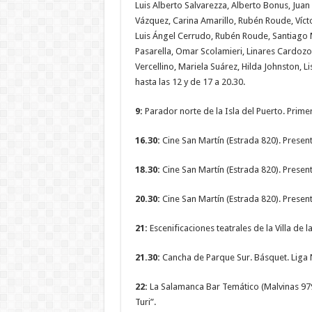
Luis Alberto Salvarezza, Alberto Bonus, Jua
Vázquez, Carina Amarillo, Rubén Roude, Vícto
Luis Ángel Cerrudo, Rubén Roude, Santiago M
Pasarella, Omar Scolamieri, Linares Cardozo
Vercellino, Mariela Suárez, Hilda Johnston, Li
hasta las 12 y de 17 a 20.30.
9:
Parador norte de la Isla del Puerto. Prime
16.30:
Cine San Martín (Estrada 820). Presenta
18.30:
Cine San Martín (Estrada 820). Present
20.30:
Cine San Martín (Estrada 820). Present
21:
Escenificaciones teatrales de la Villa de 
21.30:
Cancha de Parque Sur. Básquet. Liga 
22:
La Salamanca Bar Temático (Malvinas 979,
Turi”.