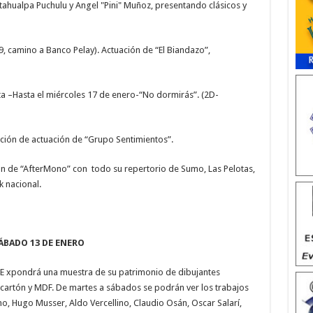
tahualpa Puchulu y Angel "Pini" Muñoz, presentando clásicos y
, camino a Banco Pelay). Actuación de “El Biandazo”,
ta –Hasta el miércoles 17 de enero-“No dormirás”. (2D-
ación de actuación de “Grupo Sentimientos”.
ón de “AfterMono” con todo su repertorio de Sumo, Las Pelotas,
k nacional.
ÁBADO 13 DE ENERO
 E xpondrá una muestra de su patrimonio de dibujantes
, cartón y MDF. De martes a sábados se podrán ver los trabajos
o, Hugo Musser, Aldo Vercellino, Claudio Osán, Oscar Salarí,