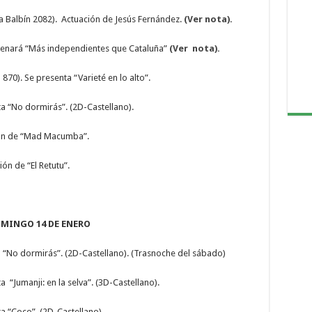
a Balbín 2082). Actuación de Jesús Fernández.
(Ver nota).
strenará “Más independientes que Cataluña”
(Ver nota).
870). Se presenta “Varieté en lo alto”.
ta “No dormirás”. (2D-Castellano).
ión de “Mad Macumba”.
ón de “El Retutu”.
MINGO 14 DE ENERO
a “No dormirás”. (2D-Castellano). (Trasnoche del sábado)
 “Jumanji: en la selva”. (3D-Castellano).
a “Coco”. (2D-Castellano).