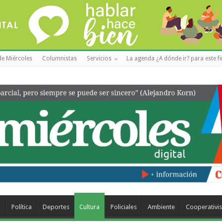
de Miércoles
Columnistas
Servicios
La agenda ¿A dónde ir? para este f
a
Política
Deportes
Cultura
Policiales
Ambiente
Cooperativi